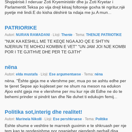
Shqipërisë.I nderuar Zoti Kryeministër dhe ju Zoti Kryetar i
Parlamentit.Teksa po vija drejt kësaj foltoreje goxha të ngritur,një
pyetje më lindi.E do kisha dëshirë ta ndaja me ju.A mun...
PATRIORIKE
Autori:
NURAN RAMADANI
· Lloji:
Thenie
· Tema:
THENJE PATRIOTIKE
"NUK KA KESHILL ME TE KEQE NGA AJO QE E SHTYN
NJERIUN TE MOHOJ KOMBIN E VET" "UN JAM JOI NJE KOMBI
POR I TE GJITHVE DHE PER TE GJITH"
nëna
Autori:
elda mustafa
· Lloji:
Ese argumentuese
· Tema:
nëna
nëna. "Ështe gjeja me e vlershme per, mua po se ashtu edhe per
te tjeret Sepse ajo kujdeset per ne shum na meson na edukon
Ajoo esht gjeja me e vlershme per mu kur nje dit Edhe ne do te
behemi prinder si pindrit tan dhe Ne duhet ti edukujm femij...
Politika sot,interig dhe realitet!
Autori:
Marinela Nikolli
· Lloji:
Ese pershkruese
· Tema:
Politike
Eshte shume e veshtire te marresh guximin e te shkruash per nje
tem kaq te rendesishme,por nganjeher gjendesh perball disa