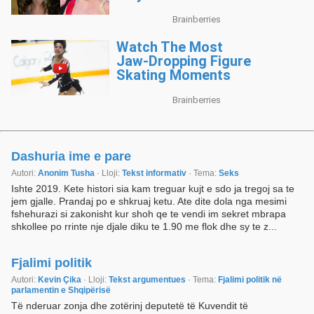
Dashuria ime e pare
Autori:
Anonim Tusha
· Lloji:
Tekst informativ
· Tema:
Seks
Ishte 2019. Kete histori sia kam treguar kujt e sdo ja tregoj sa te
jem gjalle. Prandaj po e shkruaj ketu. Ate dite dola nga mesimi
fshehurazi si zakonisht kur shoh qe te vendi im sekret mbrapa
shkollee po rrinte nje djale diku te 1.90 me flok dhe sy te z...
Fjalimi politik
Autori:
Kevin Çika
· Lloji:
Tekst argumentues
· Tema:
Fjalimi politik në
parlamentin e Shqipërisë
Të nderuar zonja dhe zotërinj deputetë të Kuvendit të