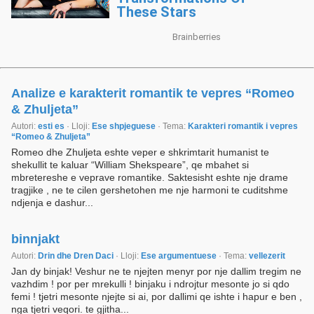
Analize e karakterit romantik te vepres “Romeo
& Zhuljeta”
Autori:
esti es
· Lloji:
Ese shpjeguese
· Tema:
Karakteri romantik i vepres
“Romeo & Zhuljeta”
Romeo dhe Zhuljeta eshte veper e shkrimtarit humanist te
shekullit te kaluar “William Shekspeare”, qe mbahet si
mbretereshe e veprave romantike. Saktesisht eshte nje drame
tragjike , ne te cilen gershetohen me nje harmoni te cuditshme
ndjenja e dashur...
binnjakt
Autori:
Drin dhe Dren Daci
· Lloji:
Ese argumentuese
· Tema:
vellezerit
Jan dy binjak! Veshur ne te njejten menyr por nje dallim tregim ne
vazhdim ! por per mrekulli ! binjaku i ndrojtur mesonte jo si qdo
femi ! tjetri mesonte njejte si ai, por dallimi qe ishte i hapur e ben ,
nga tjetri veqori. te gjitha...