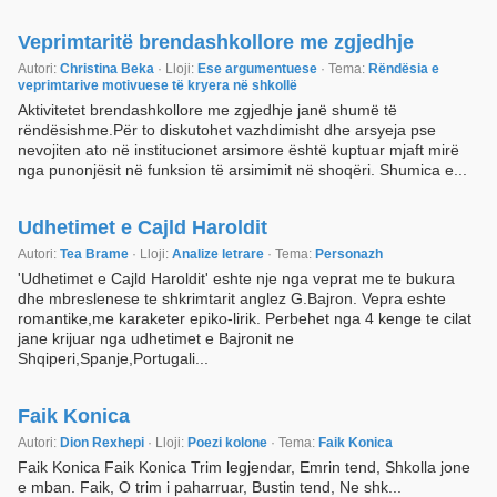
Veprimtaritë brendashkollore me zgjedhje
Autori:
Christina Beka
· Lloji:
Ese argumentuese
· Tema:
Rëndësia e
veprimtarive motivuese të kryera në shkollë
Aktivitetet brendashkollore me zgjedhje janë shumë të
rëndësishme.Për to diskutohet vazhdimisht dhe arsyeja pse
nevojiten ato në institucionet arsimore është kuptuar mjaft mirë
nga punonjësit në funksion të arsimimit në shoqëri. Shumica e...
Udhetimet e Cajld Haroldit
Autori:
Tea Brame
· Lloji:
Analize letrare
· Tema:
Personazh
'Udhetimet e Cajld Haroldit' eshte nje nga veprat me te bukura
dhe mbreslenese te shkrimtarit anglez G.Bajron. Vepra eshte
romantike,me karaketer epiko-lirik. Perbehet nga 4 kenge te cilat
jane krijuar nga udhetimet e Bajronit ne
Shqiperi,Spanje,Portugali...
Faik Konica
Autori:
Dion Rexhepi
· Lloji:
Poezi kolone
· Tema:
Faik Konica
Faik Konica Faik Konica Trim legjendar, Emrin tend, Shkolla jone
e mban. Faik, O trim i paharruar, Bustin tend, Ne shk...