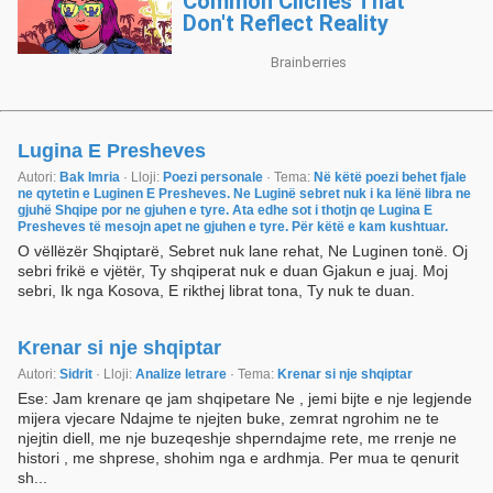
Lugina E Presheves
Autori:
Bak Imria
· Lloji:
Poezi personale
· Tema:
Në këtë poezi behet fjale
ne qytetin e Luginen E Presheves. Ne Luginë sebret nuk i ka lënë libra ne
gjuhë Shqipe por ne gjuhen e tyre. Ata edhe sot i thotjn qe Lugina E
Presheves të mesojn apet ne gjuhen e tyre. Për këtë e kam kushtuar.
O vëllëzër Shqiptarë, Sebret nuk lane rehat, Ne Luginen tonë. Oj
sebri frikë e vjëtër, Ty shqiperat nuk e duan Gjakun e juaj. Moj
sebri, Ik nga Kosova, E rikthej librat tona, Ty nuk te duan.
Krenar si nje shqiptar
Autori:
Sidrit
· Lloji:
Analize letrare
· Tema:
Krenar si nje shqiptar
Ese: Jam krenare qe jam shqipetare Ne , jemi bijte e nje legjende
mijera vjecare Ndajme te njejten buke, zemrat ngrohim ne te
njejtin diell, me nje buzeqeshje shperndajme rete, me rrenje ne
histori , me shprese, shohim nga e ardhmja. Per mua te qenurit
sh...