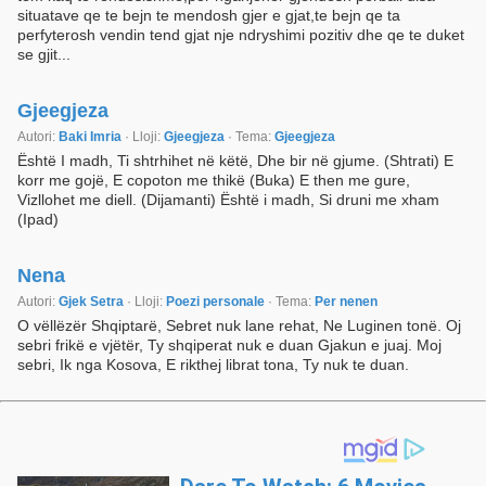
situatave qe te bejn te mendosh gjer e gjat,te bejn qe ta
perfyterosh vendin tend gjat nje ndryshimi pozitiv dhe qe te duket
se gjit...
Gjeegjeza
Autori:
Baki Imria
· Lloji:
Gjeegjeza
· Tema:
Gjeegjeza
Është I madh, Ti shtrhihet në këtë, Dhe bir në gjume. (Shtrati) E
korr me gojë, E copoton me thikë (Buka) E then me gure,
Vizllohet me diell. (Dijamanti) Është i madh, Si druni me xham
(Ipad)
Nena
Autori:
Gjek Setra
· Lloji:
Poezi personale
· Tema:
Per nenen
O vëllëzër Shqiptarë, Sebret nuk lane rehat, Ne Luginen tonë. Oj
sebri frikë e vjëtër, Ty shqiperat nuk e duan Gjakun e juaj. Moj
sebri, Ik nga Kosova, E rikthej librat tona, Ty nuk te duan.