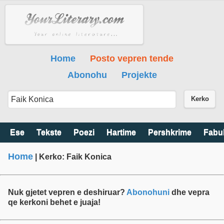
Home
Posto vepren tende
Abonohu
Projekte
Kerko
Ese
Tekste
Poezi
Hartime
Pershkrime
Fabu
Home
| Kerko: Faik Konica
Nuk gjetet vepren e deshiruar?
Abonohuni
dhe vepra
qe kerkoni behet e juaja!