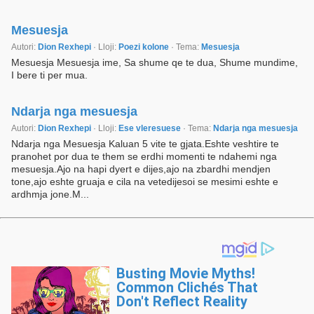
Mesuesja
Autori:
Dion Rexhepi
· Lloji:
Poezi kolone
· Tema:
Mesuesja
Mesuesja Mesuesja ime, Sa shume qe te dua, Shume mundime,
I bere ti per mua.
Ndarja nga mesuesja
Autori:
Dion Rexhepi
· Lloji:
Ese vleresuese
· Tema:
Ndarja nga mesuesja
Ndarja nga Mesuesja Kaluan 5 vite te gjata.Eshte veshtire te
pranohet por dua te them se erdhi momenti te ndahemi nga
mesuesja.Ajo na hapi dyert e dijes,ajo na zbardhi mendjen
tone,ajo eshte gruaja e cila na vetedijesoi se mesimi eshte e
ardhmja jone.M...