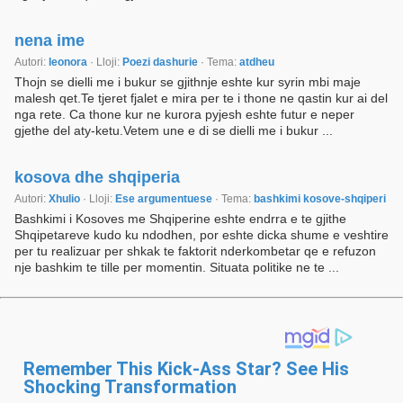
nena ime
Autori:
leonora
· Lloji:
Poezi dashurie
· Tema:
atdheu
Thojn se dielli me i bukur se gjithnje eshte kur syrin mbi maje
malesh qet.Te tjeret fjalet e mira per te i thone ne qastin kur ai del
nga rete. Ca thone kur ne kurora pyjesh eshte futur e neper
gjethe del aty-ketu.Vetem une e di se dielli me i bukur ...
kosova dhe shqiperia
Autori:
Xhulio
· Lloji:
Ese argumentuese
· Tema:
bashkimi kosove-shqiperi
Bashkimi i Kosoves me Shqiperine eshte endrra e te gjithe
Shqipetareve kudo ku ndodhen, por eshte dicka shume e veshtire
per tu realizuar per shkak te faktorit nderkombetar qe e refuzon
nje bashkim te tille per momentin. Situata politike ne te ...