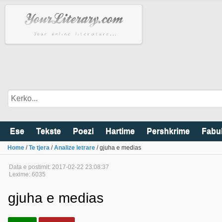
Ese
Tekste
Poezi
Hartime
Pershkrime
Fabu
Home
/
Te tjera
/
Analize letrare
/ gjuha e medias
Data e postimit: 2017-02-22 23:08:37
Lexime: 6035
gjuha e medias