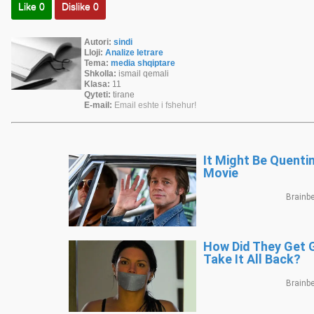
Like
0
Dislike
0
Autori:
sindi
Lloji:
Analize letrare
Tema:
media shqiptare
Shkolla:
ismail qemali
Klasa:
11
Qyteti:
tirane
E-mail:
Email eshte i fshehur!