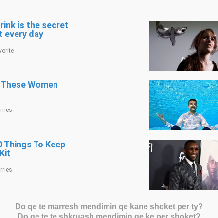
Do qe te marresh mendimin qe kane shoket per ty?
Do qe te te shkruash mendimin qe ke per shoket?