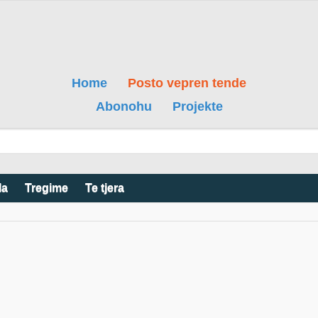
Home
Posto vepren tende
Abonohu
Projekte
la
Tregime
Te tjera