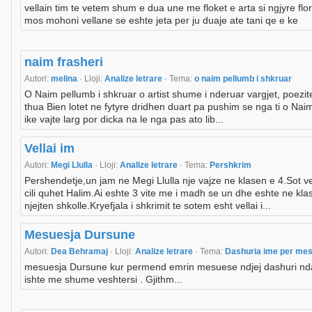
vellain tim te vetem shum e dua une me floket e arta si ngjyre flori
mos mohoni vellane se eshte jeta per ju duaje ate tani qe e ke
naim frasheri
Autori:
melina
· Lloji:
Analize letrare
· Tema:
o naim pellumb i shkruar
O Naim pellumb i shkruar o artist shume i nderuar vargjet, poezit
thua Bien lotet ne fytyre dridhen duart pa pushim se nga ti o Nai
ike vajte larg por dicka na le nga pas ato lib...
Vellai im
Autori:
Megi Llulla
· Lloji:
Analize letrare
· Tema:
Pershkrim
Pershendetje,un jam ne Megi Llulla nje vajze ne klasen e 4.Sot ve
cili quhet Halim.Ai eshte 3 vite me i madh se un dhe eshte ne kla
njejten shkolle.Kryefjala i shkrimit te sotem esht vellai i...
Mesuesja Dursune
Autori:
Dea Behramaj
· Lloji:
Analize letrare
· Tema:
Dashuria ime per me
mesuesja Dursune kur permend emrin mesuese ndjej dashuri ndarja
ishte me shume veshtersi . Gjithm...