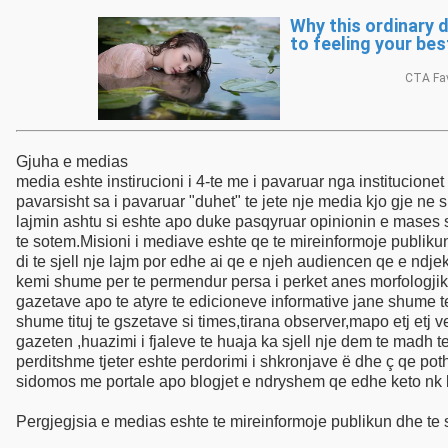
Gjuha e medias
media eshte instirucioni i 4-te me i pavaruar nga institucionet e tjera pse e themi kete gje pasi media nuk zgjidhet me vote si tek institucionet si psh ai ekzekutiv legjislativ apo gjyqsor
pavarsisht sa i pavaruar "duhet" te jete nje media kjo gje ne shqiperi nuk eshte aq e arrire pasi mbrapa tyre fshihet politika a
lajmin ashtu si eshte apo duke pasqyruar opinionin e mases se gjere te njerezv por duke dhene ate te sponcorizuesve 
te sotem.Misioni i mediave eshte qe te mireinformoje publikun dhe te pasqyroje opinionin e tij te qarte duke e dhene me argumeta te thjesht pasi nje gazetar i mire nuk eshte vetem a
di te sjell nje lajm por edhe ai qe e njeh audiencen qe e ndjek edhe di qe kesaj audience ti adresoje argumentet e duhura lexusve.Persa i perket drejtshkrimit apo gabimeve gjuhesore
kemi shume per te permendur persa i perket anes morfologjike ndertimi i fjalive eshte i gabuar apo jo e mire formuluar konektoret e gjuhes shqipe perdoren gabim gjithashtu titujt e
gazetave apo te atyre te edicioneve informative jane shume te drejtperdrejte dhe nke perdorin shume figuren e e
shume tituj te gszetave si times,tirana observer,mapo etj etj vedosin nje titull te huaj kjo gje ndikon direkt ne mendesin e lexuesit app menyren se si ai do e pervetsoje apo mendoje
gazeten ,huazimi i fjaleve te huaja ka sjell nje dem te madh te gjuhes shqipe qofte ne te shkruar edhe ne te folur duke ndjekur mediat q
perditshme tjeter eshte perdorimi i shkronjave ë dhe ç qe pothuajse jane zhdukur fare. nje vend t
Pergjegjsia e medias eshte te mireinformoje publikun dhe te s