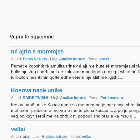
Vepra te ngjashme
né ajrin e mbremjes
Autori:
Pablo Neruda
· Lloji:
Analize letrare
· Tema:
poezi
Pemet e kopshtit tè amullta rrine né ajrin e bute tè mbremjes,si tè
holle nje zog i perhimet qe kolovitet mbi degen e nje pjeshke né 
turbullon heshtimin qofte edhe vetem nje klithme .gjithc...
Kosova nanë unike
Autori:
SAIDE PNISHI
· Lloji:
Analize letrare
· Tema:
Per kosoven
Kosov nanë unike Kosov nanë sa me meqme je me asnje shtet ku
met nxerr problem e me vra e me te ple si kasapnic a po ju peng
veq po kqyr serbi me na zhduk ni popoull shqiptar e ka msu g...
vellai
Autori:
ana
· Lloji:
Analize letrare
· Tema:
vellai