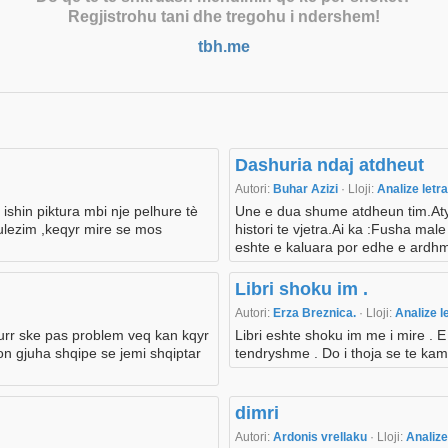
Regjistrohu tani dhe tregohu i ndershem!
tbh.me
Dashuria ndaj atdheut
Autori:
Buhar Azizi
· Lloji:
Analize letr
 ishin piktura mbi nje pelhure tè
Une e dua shume atdheun tim.Aty
lulezim ,keqyr mire se mos
histori te vjetra.Ai ka :Fusha 
eshte e kaluara por edhe e ardhmj
Libri shoku im .
Autori:
Erza Breznica.
· Lloji:
Analize l
rr ske pas problem veq kan kqyr
Libri eshte shoku im me i mire . 
on gjuha shqipe se jemi shqiptar
tendryshme . Do i thoja se te kam
dimri
Autori:
Ardonis vrellaku
· Lloji:
Analize