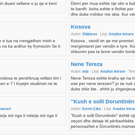
ri duani vellane o ju qe e keni
Dimri per mua eshte nje stin e b
te bardh .koha eshte e ftohte por
dhe duke rrshitur me skia .Kur vie
Kosova
Autori:
Xhijnesa
· Lloji:
Analize letrare
e e tua na rrengjethen mish e
Kosova , vendi im qe me premtoi j
m na ka ardhur ky frymezim Se ti
mergimtaret per vendin e tyre. Kos
shkonim pse ta leme vendin tonde
Nene Tereza
Autori:
eda
· Lloji:
Analize letrare
· Te
ndosa te pershkruaj vellain tim i
Nene Tereza eshte krahu qe na tr
sen e 7.I kryejm studimet ne te
ese per nene terezen? jo se nuk
duke shkr kte.. ehhh ju zhgenjeva 
"Kush e solli Doruntinën"
suesen
Autori:
Kevin Çika
· Lloji:
Analize letr
 sot nga ti ndarja sot nga ti
"Kush e solli Doruntinën" është n
veçori dhe detaje të përbashkëta
personazhet e Doruntinës,mamasë,