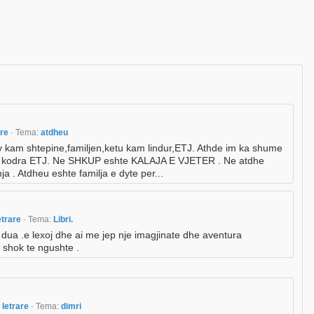
are
· Tema:
atdheu
 kam shtepine,familjen,ketu kam lindur,ETJ. Athde im ka shume
male kodra ETJ. Ne SHKUP eshte KALAJA E VJETER . Ne atdhe
a . Atdheu eshte familja e dyte per...
etrare
· Tema:
Libri.
E dua .e lexoj dhe ai me jep nje imagjinate dhe aventura
 shok te ngushte .
 letrare
· Tema:
dimri