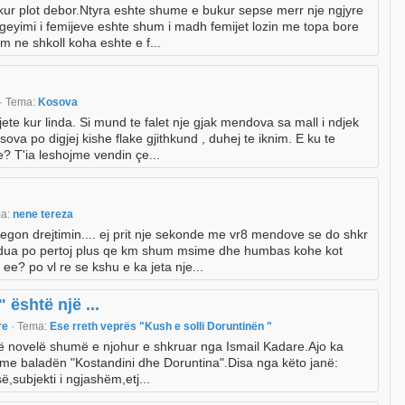
ukur plot debor.Ntyra eshte shume e bukur sepse merr nje ngjyre
 geyimi i femijeve eshte shum i madh femijet lozin me topa bore
m ne shkoll koha eshte e f...
· Tema:
Kosova
ete kur linda. Si mund te falet nje gjak mendova sa mall i ndjek
ova po digjej kishe flake gjithkund , duhej te iknim. E ku te
? T'ia leshojme vendin çe...
ma:
nene tereza
egon drejtimin.... ej prit nje sekonde me vr8 mendove se do shkr
 dua po pertoj plus qe km shum msime dhe humbas kohe kot
ee? po vl re se kshu e ka jeta nje...
 është një ...
are
· Tema:
Ese rreth veprës "Kush e solli Doruntinën "
jë novelë shumë e njohur e shkruar nga Ismail Kadare.Ajo ka
 me baladën "Kostandini dhe Doruntina".Disa nga këto janë:
subjekti i ngjashëm,etj...