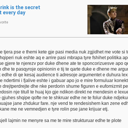
po dikush tjt si p.sh sponsorat qe marrin gazeta nk e sjellin
apo qellimet e ndryshme politike qe shfaqen ne rreshtat e artikujve
i qe
ufomizmit per ta bere lajmin me te ndryshem dhe jo aq te drejtperdrejte ,
e perdor fjalet e huaja edhe ne gjuhen e tyre te
e rendesishem kan zene edhe mediat sociale ku sjellin nje audience shume te gjere
sidomos me portale apo blogjet e ndryshem qe edhe keto nk kane me ne vemnedjen e tyre rolin pse jane krijuar etj.
jell lajmin ne menyre sa me te mire strukturuar edhe te plote