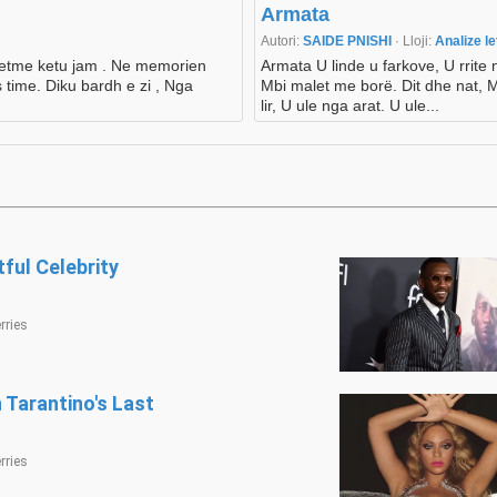
Armata
Autori:
SAIDE PNISHI
· Lloji:
Analize l
vetme ketu jam . Ne memorien
Armata U linde u farkove, U rrite n
time. Diku bardh e zi , Nga
Mbi malet me borë. Dit dhe nat, 
lir, U ule nga arat. U ule...