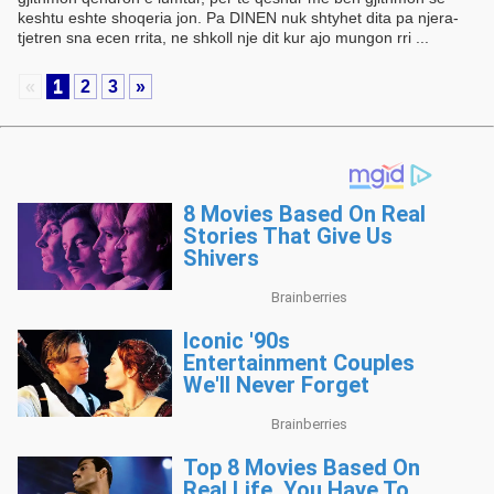
keshtu eshte shoqeria jon. Pa DINEN nuk shtyhet dita pa njera-
tjetren sna ecen rrita, ne shkoll nje dit kur ajo mungon rri ...
«
1
2
3
»