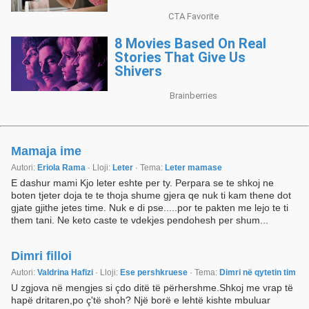
Mamaja ime
Autori:
Eriola Rama
· Lloji:
Leter
· Tema:
Leter mamase
E dashur mami Kjo leter eshte per ty. Perpara se te shkoj ne
boten tjeter doja te te thoja shume gjera qe nuk ti kam thene dot
gjate gjithe jetes time. Nuk e di pse.....por te pakten me lejo te ti
them tani. Ne keto caste te vdekjes pendohesh per shum...
Dimri filloi
Autori:
Valdrina Hafizi
· Lloji:
Ese pershkruese
· Tema:
Dimri në qytetin tim
U zgjova në mengjes si çdo ditë të përhershme.Shkoj me vrap të
hapë dritaren,po ç'të shoh? Një borë e lehtë kishte mbuluar