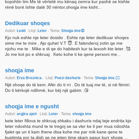
kopshtin tim.Me të vërtetë mu kënaq zemra kur pashë se kishte
rënë borë.Ishte datë 30 nëntor,shoqja ime kisht...
Dedikuar shoqes
Autori:
Ledd
· Lloji:
Leter
· Tema:
Shoqja ime😍
Kjo nuk eshte nje leter dosido . Eshte nje leter dedikuar shoqes
sime me te mire . Ajo quhet V.T 😇. E falenderoj zotin qe me
njohu me te . Mike e di qe do habitesh kur ta lexosh kte leter .🥰
Jo me kot po e shkruaj . Keto kohe ti ke qene personi me...
shoqja ime
Autori:
Erza Breznica.
· Lloji:
Poezi dashurie
· Tema:
Shoqja ime.👯‍♀️
Një shoqe do të kem. Afër do ti rri . Do të luaj me të, si në fëmiri.
Do ti kërkojë ndihmë, kur bëj një gabim .😘
shoqja ime e ngusht
Autori:
argjira ajeti
· Lloji:
Leter
· Tema:
shoqja ime
kete leter fillova te shkruaj shkaku i dashuris ndaj teje endrita kjo
leter ndoshta mund te te tregoj se sa vler ke ti per mua ndoshta
fjalet qe un ti kam thene disa kohe me par mik kane qene te
kuptimta por ta dish se ne jeten time skam pasur kurr shoqe ...