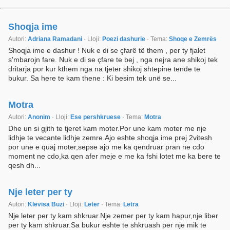
Shoqja ime
Autori:
Adriana Ramadani
· Lloji:
Poezi dashurie
· Tema:
Shoqe e Zemrës
Shoqja ime e dashur ! Nuk e di se çfarë të them , per ty fjalet
s'mbarojn fare. Nuk e di se çfare te bej , nga nejra ane shikoj tek
dritarja por kur kthem nga na tjeter shikoj shtepine tende te
bukur. Sa here te kam thene : Ki besim tek unë se...
Motra
Autori:
Anonim
· Lloji:
Ese pershkruese
· Tema:
Motra
Dhe un si gjith te tjeret kam moter.Por une kam moter me nje
lidhje te vecante lidhje zemre.Ajo eshte shoqja ime prej 2vitesh
por une e quaj moter,sepse ajo me ka qendruar pran ne cdo
moment ne cdo,ka qen afer meje e me ka fshi lotet me ka bere te
qesh dh...
Nje leter per ty
Autori:
Klevisa Buzi
· Lloji:
Leter
· Tema:
Letra
Nje leter per ty kam shkruar.Nje zemer per ty kam hapur,nje liber
per ty kam shkruar.Sa bukur eshte te shkruash per nje mik te