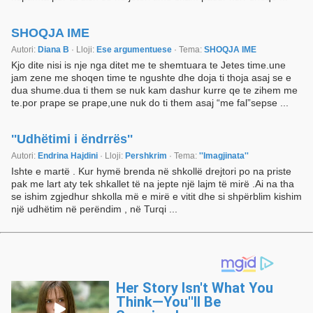
SHOQJA IME
Autori:
Diana B
· Lloji:
Ese argumentuese
· Tema:
SHOQJA IME
Kjo dite nisi is nje nga ditet me te shemtuara te Jetes time.une
jam zene me shoqen time te ngushte dhe doja ti thoja asaj se e
dua shume.dua ti them se nuk kam dashur kurre qe te zihem me
te.por prape se prape,une nuk do ti them asaj “me fal”sepse ...
''Udhëtimi i ëndrrës''
Autori:
Endrina Hajdini
· Lloji:
Pershkrim
· Tema:
''Imagjinata''
Ishte e martë . Kur hymë brenda në shkollë drejtori po na priste
pak me lart aty tek shkallet të na jepte një lajm të mirë .Ai na tha
se ishim zgjedhur shkolla më e mirë e vitit dhe si shpërblim kishim
një udhëtim në perëndim , në Turqi ...