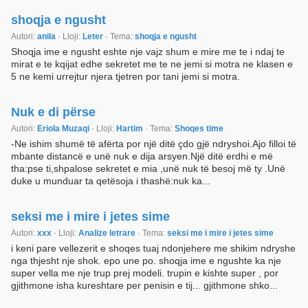
shoqja e ngusht
Autori:
anila
· Lloji:
Leter
· Tema:
shoqja e ngusht
Shoqja ime e ngusht eshte nje vajz shum e mire me te i ndaj te
mirat e te kqijat edhe sekretet me te ne jemi si motra ne klasen e
5 ne kemi urrejtur njera tjetren por tani jemi si motra.
Nuk e di përse
Autori:
Eriola Muzaqi
· Lloji:
Hartim
· Tema:
Shoqes time
-Ne ishim shumë të afërta por një ditë çdo gjë ndryshoi.Ajo filloi të
mbante distancë e unë nuk e dija arsyen.Një ditë erdhi e më
tha:pse ti,shpalose sekretet e mia ,unë nuk të besoj më ty .Unë
duke u munduar ta qetësoja i thashë:nuk ka...
seksi me i mire i jetes sime
Autori:
xxx
· Lloji:
Analize letrare
· Tema:
seksi me i mire i jetes sime
i keni pare vellezerit e shoqes tuaj ndonjehere me shikim ndryshe
nga thjesht nje shok. epo une po. shoqja ime e ngushte ka nje
super vella me nje trup prej modeli. trupin e kishte super , por
gjithmone isha kureshtare per penisin e tij... gjithmone shko...