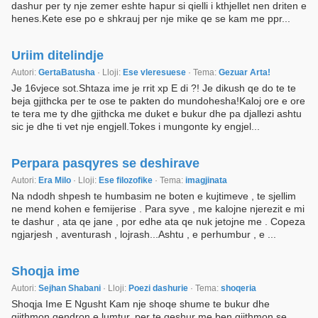
dashur per ty nje zemer eshte hapur si qielli i kthjellet nen driten e
henes.Kete ese po e shkrauj per nje mike qe se kam me ppr...
Uriim ditelindje
Autori:
GertaBatusha
· Lloji:
Ese vleresuese
· Tema:
Gezuar Arta!
Je 16vjece sot.Shtaza ime je rrit xp E di ?! Je dikush qe do te te
beja gjithcka per te ose te pakten do mundohesha!Kaloj ore e ore
te tera me ty dhe gjithcka me duket e bukur dhe pa djallezi ashtu
sic je dhe ti vet nje engjell.Tokes i mungonte ky engjel...
Perpara pasqyres se deshirave
Autori:
Era Milo
· Lloji:
Ese filozofike
· Tema:
imagjinata
Na ndodh shpesh te humbasim ne boten e kujtimeve , te sjellim
ne mend kohen e femijerise . Para syve , me kalojne njerezit e mi
te dashur , ata qe jane , por edhe ata qe nuk jetojne me . Copeza
ngjarjesh , aventurash , lojrash...Ashtu , e perhumbur , e ...
Shoqja ime
Autori:
Sejhan Shabani
· Lloji:
Poezi dashurie
· Tema:
shoqeria
Shoqja Ime E Ngusht Kam nje shoqe shume te bukur dhe
gjithmon qendron e lumtur, per te qeshur me ben gjithmon se