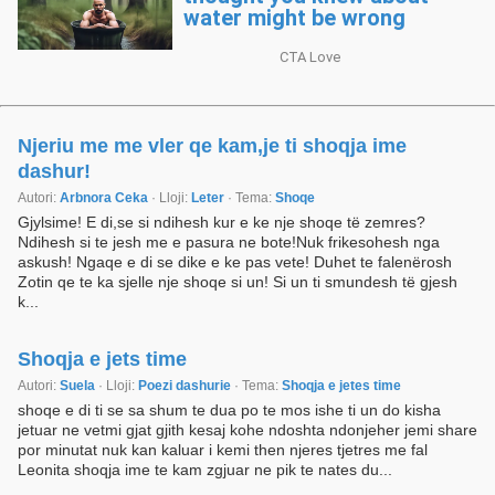
Njeriu me me vler qe kam,je ti shoqja ime
dashur!
Autori:
Arbnora Ceka
· Lloji:
Leter
· Tema:
Shoqe
Gjylsime! E di,se si ndihesh kur e ke nje shoqe të zemres?
Ndihesh si te jesh me e pasura ne bote!Nuk frikesohesh nga
askush! Ngaqe e di se dike e ke pas vete! Duhet te falenërosh
Zotin qe te ka sjelle nje shoqe si un! Si un ti smundesh të gjesh
k...
Shoqja e jets time
Autori:
Suela
· Lloji:
Poezi dashurie
· Tema:
Shoqja e jetes time
shoqe e di ti se sa shum te dua po te mos ishe ti un do kisha
jetuar ne vetmi gjat gjith kesaj kohe ndoshta ndonjeher jemi share
por minutat nuk kan kaluar i kemi then njeres tjetres me fal
Leonita shoqja ime te kam zgjuar ne pik te nates du...