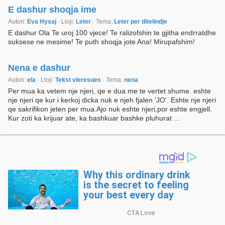
E dashur shoqja ime
Autori:
Eva Hysaj
· Lloji:
Leter
· Tema:
Leter per ditelindje
E dashur Ola Te uroj 100 vjece! Te ralizofshin te gjitha endrratdhe
suksese ne mesime! Te puth shoqja jote Ana! Mirupafshim!
Nena e dashur
Autori:
ela
· Lloji:
Tekst vleresues
· Tema:
nena
Per mua ka vetem nje njeri, qe e dua me te vertet shume. eshte
nje njeri qe kur i kerkoj dicka nuk e njeh fjalen 'JO'. Eshte nje njeri
qe sakrifikon jeten per mua.Ajo nuk eshte njeri,por eshte engjell.
Kur zoti ka krijuar ate, ka bashkuar bashke pluhurat ...