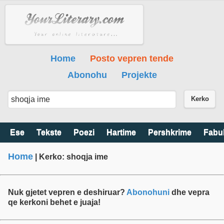
Home
Posto vepren tende
Abonohu
Projekte
Kerko
Ese
Tekste
Poezi
Hartime
Pershkrime
Fabu
Home
| Kerko: shoqja ime
Nuk gjetet vepren e deshiruar?
Abonohuni
dhe vepra
qe kerkoni behet e juaja!