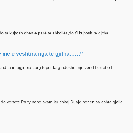
a kujtosh diten e parë te shkollës,do t’i kujtosh te gjitha
je me e veshtira nga te gjitha……”
d ta imagjinoja.Larg,teper larg ndoshet nje vend I erret e I
te do vertete Pa ty nene skam ku shkoj Duaje nenen sa eshte gjalle