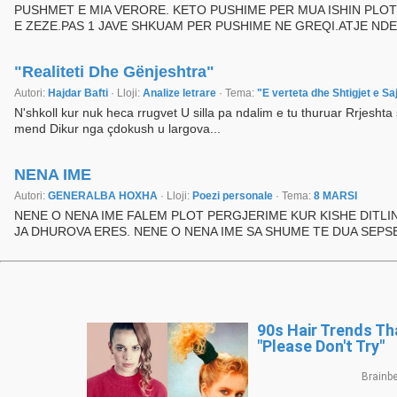
PUSHMET E MIA VERORE. KETO PUSHIME PER MUA ISHIN PLOT 
E ZEZE.PAS 1 JAVE SHKUAM PER PUSHIME NE GREQI.ATJE NDEN
"Realiteti Dhe Gënjeshtra"
Autori:
Hajdar Bafti
· Lloji:
Analize letrare
· Tema:
"E verteta dhe Shtigjet e Sa
N'shkoll kur nuk heca rrugvet U silla pa ndalim e tu thuruar Rrjeshta 
mend Dikur nga çdokush u largova...
NENA IME
Autori:
GENERALBA HOXHA
· Lloji:
Poezi personale
· Tema:
8 MARSI
NENE O NENA IME FALEM PLOT PERGJERIME KUR KISHE DITL
JA DHUROVA ERES. NENE O NENA IME SA SHUME TE DUA SEPS