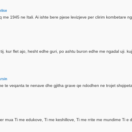
elise
iq me 1945 ne Itali. Ai ishte bere pjese levizjeve per clirim kombetare
se tij. kur flet ajo, hesht edhe guri, po ashtu buron edhe me ngadal uji. 
arsin
 me te veqanta te nenave dhe gjitha grave qe ndodhen ne trojet shqipeta
r mua Ti me edukove, Ti me keshillove, Ti me rrite me mundime Ti e dashu