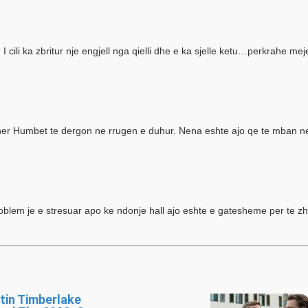
 cili ka zbritur nje engjell nga qielli dhe e ka sjelle ketu…perkrahe me
a her Humbet te dergon ne rrugen e duhur. Nena eshte ajo qe te mban ne 
blem je e stresuar apo ke ndonje hall ajo eshte e gatesheme per te z