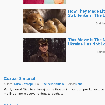
Gezuar 8 marsi!
Autori:
Diarta Rexhepi
· Lloji:
Ese pershkruese
· Tema:
Nena
Per ty nene! Nisa te shkruaj per ty thesari im i cmuar, por kujtova s
me linde, me mesove te dua, te qesh, te ...