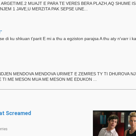
ARGETIME.2 MUAJT E PARA TE VERES BERA PLAZH,AQ SHUME ISH
JEM 1 JAVE,U MERZITA PAK SEPSE UNE...
j"
se di ku shkuan t'parit E mi a thu a egziston parajsa A thu aty n'varr i k
INDJEN MENDOVA MENDOVA URIMET E ZEMRES TY TI DHUROVA N
E TI ME MESON MUA ME MESON ME EDUKON ...