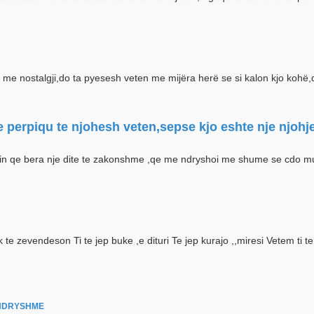
me nostalgji,do ta pyesesh veten me mijëra herë se si kalon kjo kohë,do t
e perpiqu te njohesh veten,sepse kjo eshte nje njoh
imin qe bera nje dite te zakonshme ,qe me ndryshoi me shume se cdo mun
te zevendeson Ti te jep buke ,e dituri Te jep kurajo ,,miresi Vetem ti 
 NDRYSHME