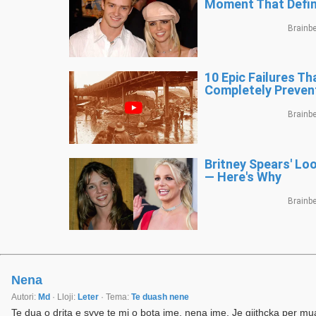
Nena
Autori:
Md
· Lloji:
Leter
· Tema:
Te duash nene
Te dua o drita e syve te mi o bota ime, nena ime. Je gjithcka per mu