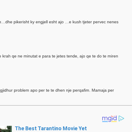
je…dhe pikerisht ky engjell esht ajo …e kush tjeter pervec nenes
krah qe ne minutat e para te jetes tende, ajo qe te do te miren
hgjidhur problem apo per te te dhen nje perqafim. Mamaja per