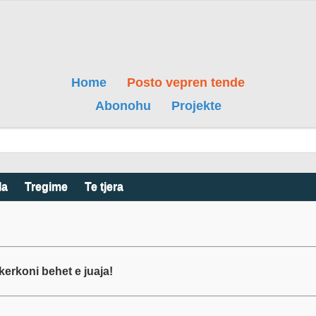
Home
Posto vepren tende
Abonohu
Projekte
la
Tregime
Te tjera
erkoni behet e juaja!