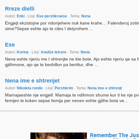
Rreze dielli
Autori:
Enki
· Lloji:
Ese pershkruese
· Tema:
Nena
Engjejt ekzistojne por ndonjehere nuk kane krahe… Falenderoj zotin I
sime?Sepse eshte ajo te ciles I detyrohem ...
Ese
Autori:
Korina
· Lloji:
Analize letrare
· Tema:
Nena
Nena eshte njeriu me I shtrenjte ne kte bote. Ajo eshte njeriu qe s
gjithmone, ajo qe te keshillon pa bertitur, dhe ...
Nena ime e shtrenjet
Autori:
Nikoleta rondo
· Lloji:
Pershkrim
· Tema:
Nena ime e shtrenjt
Mamajaeshte nje engjell. Mamaja te ndihmon shume kur ti ke nje pro
femijen le koken sepse femija per nenen eshte gjithe bota ve...