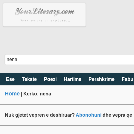
Ese
Tekste
Poezi
Hartime
Pershkrime
Fabu
Home
| Kerko: nena
Nuk gjetet vepren e deshiruar?
Abonohuni
dhe vepra qe k