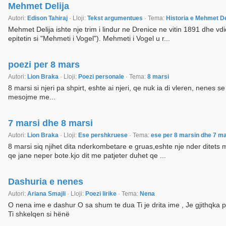
Mehmet Delija
Autori:
Edison Tahiraj
· Lloji:
Tekst argumentues
· Tema:
Historia e Mehmet D
Mehmet Delija ishte nje trim i lindur ne Drenice ne vitin 1891 dhe vd
epitetin si "Mehmeti i Vogel"). Mehmeti i Vogel u r...
poezi per 8 mars
Autori:
Lion Braka
· Lloji:
Poezi personale
· Tema:
8 marsi
8 marsi si njeri pa shpirt, eshte ai njeri, qe nuk ia di vleren, nenes 
mesojme me...
7 marsi dhe 8 marsi
Autori:
Lion Braka
· Lloji:
Ese pershkruese
· Tema:
ese per 8 marsin dhe 7 m
8 marsi siq njihet dita nderkombetare e gruas,eshte nje nder ditets
qe jane neper bote.kjo dit me patjeter duhet qe ...
Dashuria e nenes
Autori:
Ariana Smajli
· Lloji:
Poezi lirike
· Tema:
Nena
O nena ime e dashur O sa shum te dua Ti je drita ime , Je gjithqka pe
Ti shkelqen si hënë