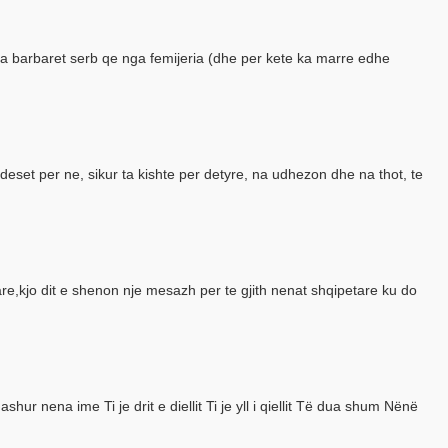
 nga barbaret serb qe nga femijeria (dhe per kete ka marre edhe
kujdeset per ne, sikur ta kishte per detyre, na udhezon dhe na thot, te
re,kjo dit e shenon nje mesazh per te gjith nenat shqipetare ku do
r nena ime Ti je drit e diellit Ti je yll i qiellit Të dua shum Nënë