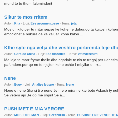
mund te te them faleminderit
Sikur te mos rritem
Autori:
Rita
· Lloji:
Ese argumentuese
· Tema:
jeta
Mos u nxito per tu rritur sepse ke kohen e duhur,do ta kujtosh kohen 
emocionet e bukura që ke kaluar. koha kalon ...
Kthe syte nga vetja dhe veshtro perbrenda teje dh
Autori:
Geraldo Xhina
· Lloji:
Ese filozofike
· Tema:
Vetevleresimi
Me lejo te marr fryme thelle dhe ngadale te nis te tregoj per udhet
pafundem,por qe ne te njejten kohe eshte I mbyllur e I rr...
Nene
Autori:
Eggy
· Lloji:
Analize letrare
· Tema:
Nene
Nene o nene Ska si ti o nene Je me e mira ne kte bote Askush ty nuk 
Se vetem ajo ,te do me shpirt Se a...
PUSHIMET E MIA VERORE
Autori:
MILEJDI ELMAZI
· Lloji:
Pershkrim
· Tema:
PUSHIMET NE VENDE TE