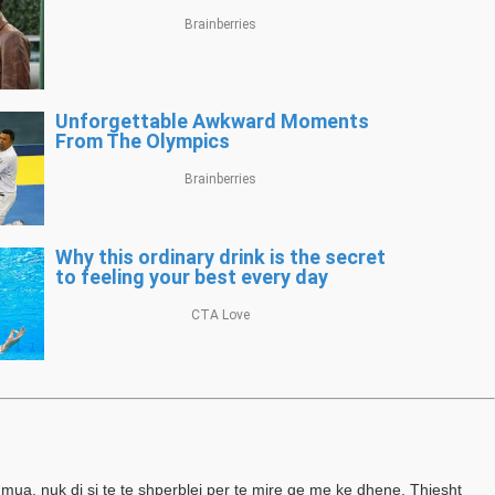
 mua, nuk di si te te shperblej per te mire qe me ke dhene. Thjesht