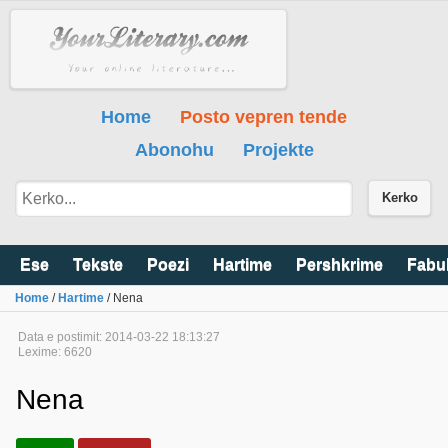
Home
Posto vepren tende
Abonohu
Projekte
Kerko
Ese
Tekste
Poezi
Hartime
Pershkrime
Fabu
Home
/
Hartime
/ Nena
Data e postimit: 2014-03-22 18:13:27
Lexime: 6620
Nena