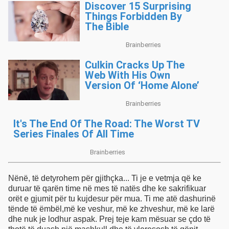
Nënë, të detyrohem për gjithçka... Ti je e vetmja që ke
duruar të qarën time në mes të natës dhe ke sakrifikuar
orët e gjumit për tu kujdesur për mua. Ti me atë dashurinë
tënde të ëmbël,më ke veshur, më ke zhveshur, më ke larë
dhe nuk je lodhur aspak. Prej teje kam mësuar se çdo të