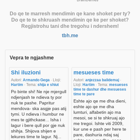
Do qe te marresh mendimin qe kane shoket per ty?
Do qe te te shkruash mendimin qe ke per shoket?
Regjistrohu tani dhe tregohu i ndershem!
tbh.me
Vepra te ngjashme
Shi iluzioni
mesueses time
Autori:
Armando Gega
· Lloji:
Autori:
anjezzaa balidemaj
·
Hartim
· Tema:
shija e shiut
Lloji:
Hartim
· Tema:
mesueses
time te dashur dhe mesueses
Po binte shi! Ne nje mjergull
time te pare
ndjenjash te ndieva ty por
Eshte ajo qe me dha dieni,
nuk te pashe. Papritur
eshte ajo qe me dha
mendova- ska asgje pas atij
lumturi, alfabetin ajo ma
tymi. U ndieva i humbur ne
mesoi, se si te shkruaj ajo
mes te gjithckase... Isha i
me tregoi. Ishte viti 2009,
lagur i bere qull por gje nuk
kur une e pash per here te
shihja. Shijova shijen e
pare, dashuria ndaj saj
lekures time te lagur. Nj...