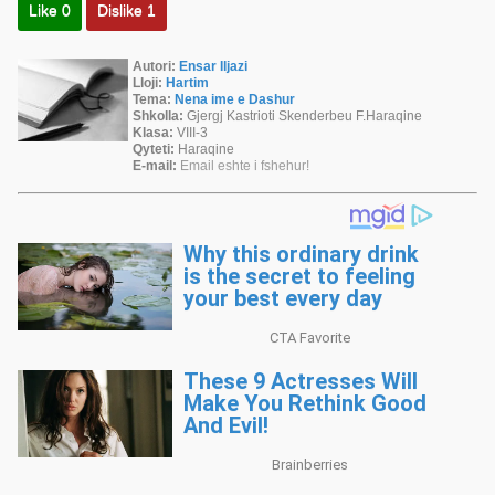
Like
0
Dislike
1
Autori:
Ensar Iljazi
Lloji:
Hartim
Tema:
Nena ime e Dashur
Shkolla:
Gjergj Kastrioti Skenderbeu F.Haraqine
Klasa:
VIII-3
Qyteti:
Haraqine
E-mail:
Email eshte i fshehur!