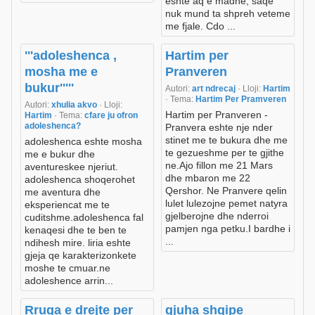
eshte aq e madhe, saqe
nuk mund ta shpreh veteme
me fjale. Cdo ...
'''adoleshenca ,
Hartim per
mosha me e
Pranveren
bukur'''''
Autori:
art ndrecaj
· Lloji:
Hartim
· Tema:
Hartim Per Pramveren
Autori:
xhulia akvo
· Lloji:
Hartim per Pranveren -
Hartim
· Tema:
cfare ju ofron
adoleshenca?
Pranvera eshte nje nder
stinet me te bukura dhe me
adoleshenca eshte mosha
te gezueshme per te gjithe
me e bukur dhe
ne.Ajo fillon me 21 Mars
aventureskee njeriut.
dhe mbaron me 22
adoleshenca shoqerohet
Qershor. Ne Pranvere qelin
me aventura dhe
lulet lulezojne pemet natyra
eksperiencat me te
gjelberojne dhe nderroi
cuditshme.adoleshenca fal
pamjen nga petku.I bardhe i
kenaqesi dhe te ben te
...
ndihesh mire. liria eshte
gjeja qe karakterizonkete
moshe te cmuar.ne
adoleshence arrin...
Rruga e drejte per
gjuha shqipe