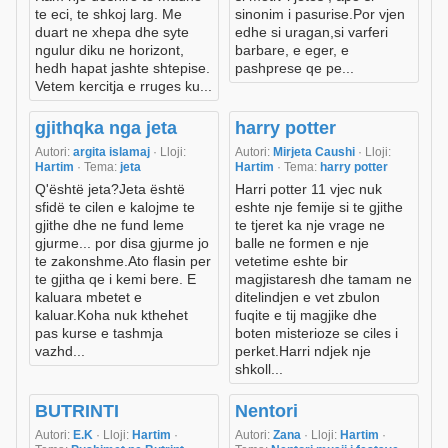
te eci, te shkoj larg. Me
sinonim i pasurise.Por vjen
duart ne xhepa dhe syte
edhe si uragan,si varferi
ngulur diku ne horizont,
barbare, e eger, e
hedh hapat jashte shtepise.
pashprese qe pe...
Vetem kercitja e rruges ku...
gjithqka nga jeta
harry potter
Autori:
argita islamaj
· Lloji:
Autori:
Mirjeta Caushi
· Lloji:
Hartim
· Tema:
jeta
Hartim
· Tema:
harry potter
Q'është jeta?Jeta është
Harri potter 11 vjec nuk
sfidë te cilen e kalojme te
eshte nje femije si te gjithe
gjithe dhe ne fund leme
te tjeret ka nje vrage ne
gjurme... por disa gjurme jo
balle ne formen e nje
te zakonshme.Ato flasin per
vetetime eshte bir
te gjitha qe i kemi bere. E
magjistaresh dhe tamam ne
kaluara mbetet e
ditelindjen e vet zbulon
kaluar.Koha nuk kthehet
fuqite e tij magjike dhe
pas kurse e tashmja
boten misterioze se ciles i
vazhd...
perket.Harri ndjek nje
shkoll...
BUTRINTI
Nentori
Autori:
E.K
· Lloji:
Hartim
·
Autori:
Zana
· Lloji:
Hartim
·