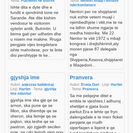
Tema:
Pushimet ne Butrint
Tema:
Nentori muaji i festave
nderkombetare
Ishte dita e dyte dhe e
Nentori per ne shqiptaret
fundit e qendrimit tone ne
nuk eshte vetem muaji i
Sarande. Ate dite kishim
njembedhjete i vitit,me te ne
vendosur te vizitonim
na lidhin shume ngjarje te
qytetin antik, Butrintin. U
medha historike. Me 22
beme gati per udhetim dhe
Nentor te vitit 1972 u mbajt
u nisem me makine. Rruga
kongresi i drejtshkrimit,aty
pergjate vijes bregdetare
moren pjese 87 delegate
ishte mahnitese, por te linte
nga
disi pershtypje te ke...
Shqiperia,Kosova,shqiptaret
e Maqedoni...
gjyshja ime
Pranvera
Autori:
anjezzaa balidemaj
·
Autori:
Erona Guri
· Lloji:
Hartim
Lloji:
Hartim
· Tema:
gjyshja
· Tema:
Pranvera
ime edashur
Sa me pelqejne ditet e
gjyshja ime ska gje qe se
embla te vjeshtes.I adhuroj
arnon, ska pune qe se
shetitjet e gjata buze
fillon, ska dhembje qe se
parkut.Era e lehte qe fryn
sheron, ska femije qe se
dalengadale e te merr floket
pajton, ska teshe qe se
perpjete,qe rrudh
pastron, ajo zgjedh secilen
siperfaqen e liqenit e qe
nyje, ne cdo lemsh gjen nga