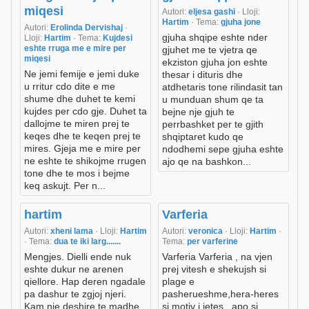
miqesi
Autori:
eljesa gashi
· Lloji:
Hartim
· Tema:
gjuha jone
Autori:
Erolinda Dervishaj
·
gjuha shqipe eshte nder
Lloji:
Hartim
· Tema:
Kujdesi
eshte rruga me e mire per
gjuhet me te vjetra qe
miqesi
ekziston gjuha jon eshte
Ne jemi femije e jemi duke
thesar i dituris dhe
u rritur cdo dite e me
atdhetaris tone rilindasit tan
shume dhe duhet te kemi
u munduan shum qe ta
kujdes per cdo gje. Duhet ta
bejne nje gjuh te
dallojme te miren prej te
perrbashket per te gjith
keqes dhe te keqen prej te
shqiptaret kudo qe
mires. Gjeja me e mire per
ndodhemi sepe gjuha eshte
ne eshte te shikojme rrugen
ajo qe na bashkon...
tone dhe te mos i bejme
keq askujt. Per n...
hartim
Varferia
Autori:
xheni lama
· Lloji:
Hartim
Autori:
veronica
· Lloji:
Hartim
·
· Tema:
dua te iki larg.......
Tema:
per varferine
Mengjes. Dielli ende nuk
Varferia Varferia , na vjen
eshte dukur ne arenen
prej vitesh e shekujsh si
qiellore. Hap deren ngadale
plage e
pa dashur te zgjoj njeri.
pasherueshme,hera-heres
Kam nje deshire te madhe
si motiv i jetes , apo si