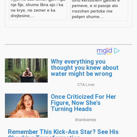
tund kendshem gjethet e
nje fije, shume libra ajo i ka
pemeve, e si pasoje ato
ne krye, ne zemer e ka
rrezohen pertoke me
drejtesine,...
pelqen shume....