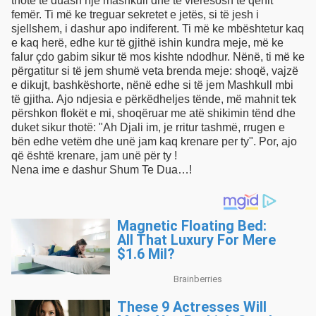
thotë të duash një mashkull dhe të vleresosh të qënit
femër. Ti më ke treguar sekretet e jetës, si të jesh i
sjellshem, i dashur apo indiferent. Ti më ke mbështetur kaq
e kaq herë, edhe kur të gjithë ishin kundra meje, më ke
falur çdo gabim sikur të mos kishte ndodhur. Nënë, ti më ke
përgatitur si të jem shumë veta brenda meje: shoqë, vajzë
e dikujt, bashkëshorte, nënë edhe si të jem Mashkull mbi
të gjitha. Ajo ndjesia e përkëdheljes tënde, më mahnit tek
përshkon flokët e mi, shoqëruar me atë shikimin tënd dhe
duket sikur thotë: "Ah Djali im, je rritur tashmë, rrugen e
bën edhe vetëm dhe unë jam kaq krenare per ty". Por, ajo
që është krenare, jam unë për ty !
Nena ime e dashur Shum Te Dua…!