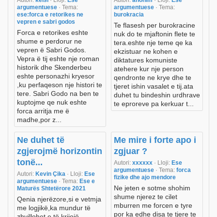
argumentuese
· Tema:
argumentuese
· Tema:
ese:forca e retorikes ne
burokracia
vepren e sabri godos
Te flasesh per burokracine
Forca e retorikes eshte
nuk do te mjaftonin flete te
shume e perdorur ne
tera.eshte nje teme qe ka
vepren ë Sabri Godos.
ekzistuar ne kohen e
Vepra ë tij eshte nje roman
diktatures komuniste
historik dhe Skenderbeu
atehere kur nje person
eshte personazhi kryesor
qendronte ne krye dhe te
,ku perfaqeson nje histori te
tjeret ishin vasalet e tij.ata
tere. Sabri Godo na ben te
duhet tu bindeshin urdhrave
kuptojme qe nuk eshte
te eproreve pa kerkuar t...
forca arritja me ë
madhe,por z...
Ne duhet të
Me mire i forte apo i
zgjerojmë horizontin
zgjuar ?
tonë...
Autori:
xxxxxx
· Lloji:
Ese
argumentuese
· Tema:
forca
Autori:
Kevin Çika
· Lloji:
Ese
fizike dhe ajo mendore
argumentuese
· Tema:
Ese e
Ne jeten e sotme shohim
Maturës Shtetërore 2021
shume njerez te cilet
Qenia njerëzore,si e vetmja
mburren me forcen e tyre
me logjikë,ka mundur të
por ka edhe disa te tjere te
zhvillohet e të krijojë