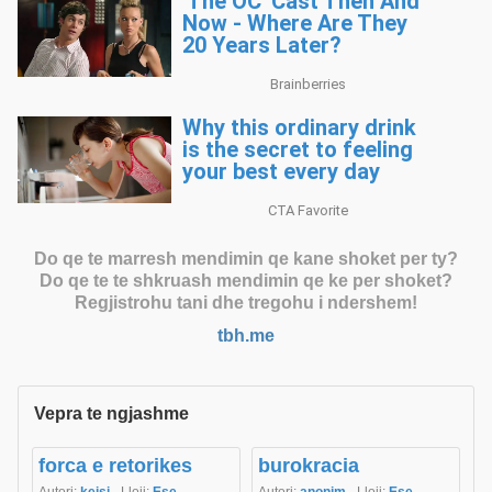
Do qe te marresh mendimin qe kane shoket per ty?
Do qe te te shkruash mendimin qe ke per shoket?
Regjistrohu tani dhe tregohu i ndershem!
tbh.me
Vepra te ngjashme
forca e retorikes
burokracia
Autori:
keisi
· Lloji:
Ese
Autori:
anonim
· Lloji:
Ese