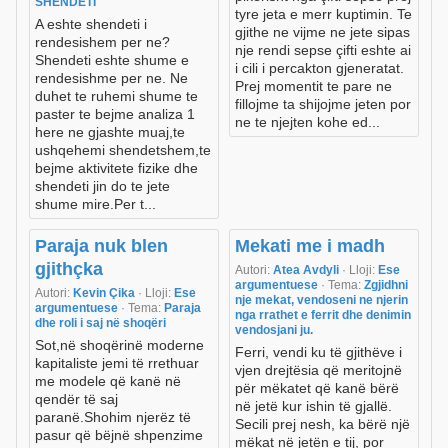
SHENDETI
tyre jeta e merr kuptimin. Te
A eshte shendeti i
gjithe ne vijme ne jete sipas
rendesishem per ne?
nje rendi sepse çifti eshte ai
Shendeti eshte shume e
i cili i percakton gjeneratat.
rendesishme per ne. Ne
Prej momentit te pare ne
duhet te ruhemi shume te
fillojme ta shijojme jeten por
paster te bejme analiza 1
ne te njejten kohe ed...
here ne gjashte muaj,te
ushqehemi shendetshem,te
bejme aktivitete fizike dhe
shendeti jin do te jete
shume mire.Per t...
Paraja nuk blen
Mekati me i madh
gjithçka
Autori:
Atea Avdyli
· Lloji:
Ese
argumentuese
· Tema:
Zgjidhni
Autori:
Kevin Çika
· Lloji:
Ese
nje mekat, vendoseni ne njerin
argumentuese
· Tema:
Paraja
nga rrathet e ferrit dhe denimin
dhe roli i saj në shoqëri
vendosjani ju.
Sot,në shoqërinë moderne
Ferri, vendi ku të gjithëve i
kapitaliste jemi të rrethuar
vjen drejtësia që meritojnë
me modele që kanë në
për mëkatet që kanë bërë
qendër të saj
në jetë kur ishin të gjallë.
paranë.Shohim njerëz të
Secili prej nesh, ka bërë një
pasur që bëjnë shpenzime
mëkat në jetën e tij, por