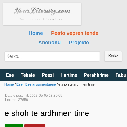
Home
Posto vepren tende
Abonohu
Projekte
Kerko
Ese
Tekste
Poezi
Hartime
Pershkrime
Fabu
Home
/
Ese
/
Ese argumentuese
/ e shoh te ardhmen time
Data e postimit: 2013-05-05 18:30:05
Lexime: 27658
e shoh te ardhmen time