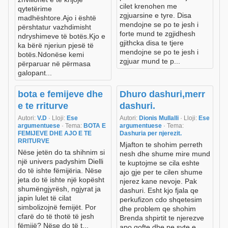
cilet krenohen me
qytetërime
zgjuarsine e tyre. Disa
madhështore.Ajo i është
mendojne se po te jesh i
përshtatur vazhdimisht
forte mund te zgjidhesh
ndryshimeve të botës.Kjo e
gjithcka disa te tjere
ka bërë njeriun pjesë të
mendojne se po te jesh i
botës.Ndonëse kemi
zgjuar mund te p...
përparuar në përmasa
galopant...
bota e femijeve dhe
Dhuro dashuri,merr
e te rriturve
dashuri.
Autori:
V.D
· Lloji:
Ese
Autori:
Dionis Mullalli
· Lloji:
Ese
argumentuese
· Tema:
BOTA E
argumentuese
· Tema:
FEMIJEVE DHE AJO E TE
Dashuria per njerezit.
RRITURVE
Mjafton te shohim perreth
Nëse jetën do ta shihnim si
nesh dhe shume mire mund
një univers padyshim Dielli
te kuptojme se cila eshte
do të ishte fëmijëria. Nëse
ajo gje per te cilen shume
jeta do të ishte një kopësht
njerez kane nevoje. Pak
shumëngjyrësh, ngjyrat ja
dashuri. Esht kjo fjala qe
japin lulet të cilat
perkufizon cdo shqetesim
simbolizojnë femijët. Por
dhe problem qe shohim
cfarë do të thotë të jesh
Brenda shpirtit te njerezve
fëmijë? Nëse do të t...
apo qofte dhe ne syte e...