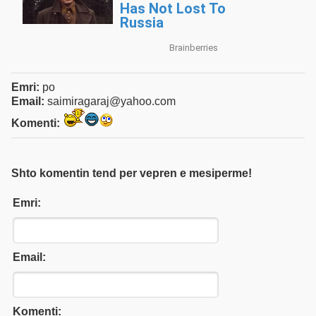
Emri:
po
Email:
saimiragaraj@yahoo.com
Komenti:
Shto komentin tend per vepren e mesiperme!
Emri:
Email:
Komenti: