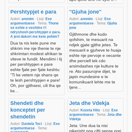
Pershtypjet e para
''Gjuha jone''
Autori:
anonim
· Lloji:
Ese
Autori:
anonim
· Lloji:
Ese
argumentuese
· Tema:
Thone
argumentuese
· Tema:
Gjuha
se eshte e veshtire t’i
jone
ndryshosh pershtypjet e para.
Gjithmone dhe kudo
A jeni dakort me kete pohim?
qofshim, te mesuarit na
Dua ta nis kete pune me
ndjek gjate gjithe jetes. Te
shkrim me nje thenie te nje
mesuarit e gjuheve te huaja
shkrimtari modest afrikan te
eshte nje pervoje e vecante
viteve te fundit. Mendimi i tij
dhe perciell tek cdo
per pershtypjen e pare
arsimdashes nje kulture te
eshte fjale per fjale keshtu:
re. Ato pasurojne dijet, te
“Ti ke vetem nje shans qe
japin mundesine e te
te lesh pershtypjen e pare!
komunikuarit lehte me te
Oh, por gjithsesi, cili tha qe
tjere...
ke...
Shendeti dhe
Jeta dhe Vdekja
konceptet per
Autori:
Kozeta Hito
· Lloji:
Ese
argumentuese
· Tema:
Jeta dhe
shendetin
Vdekja
Autori:
Daniela Toci
· Lloji:
Ese
Jeta: Une dua ta nisi
argumentuese
· Tema:
pikerisht nga çifti sepse prej