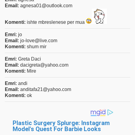
Email:
agnesa01@outlook.com
Komenti:
ishte mbreslenese per mua
Emri:
jo
Email:
jo-love@live.com
Komenti:
shum mir
Emri:
Greta Daci
Email:
dacigreta@yahoo.com
Komenti:
Mire
Emri:
andi
Email:
anditafa21@yahoo.com
Komenti:
ok