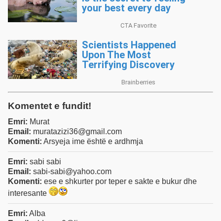
Komentet e fundit!
Emri:
Murat
Email:
muratazizi36@gmail.com
Komenti:
Arsyeja ime është e ardhmja
Emri:
sabi sabi
Email:
sabi-sabi@yahoo.com
Komenti:
ese e shkurter por teper e sakte e bukur dhe
interesante
Emri:
Alba