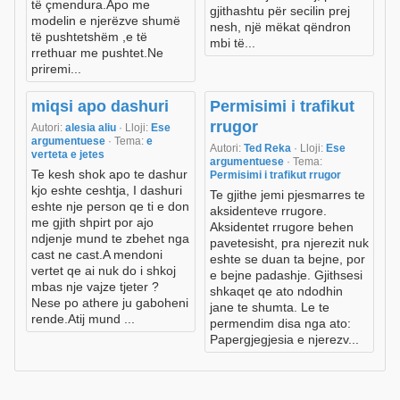
të çmendura.Apo me
gjithashtu për secilin prej
modelin e njerëzve shumë
nesh, një mëkat qëndron
të pushtetshëm ,e të
mbi të...
rrethuar me pushtet.Ne
priremi...
miqsi apo dashuri
Permisimi i trafikut
rrugor
Autori:
alesia aliu
· Lloji:
Ese
argumentuese
· Tema:
e
Autori:
Ted Reka
· Lloji:
Ese
verteta e jetes
argumentuese
· Tema:
Te kesh shok apo te dashur
Permisimi i trafikut rrugor
kjo eshte ceshtja, I dashuri
Te gjithe jemi pjesmarres te
eshte nje person qe ti e don
aksidenteve rrugore.
me gjith shpirt por ajo
Aksidentet rrugore behen
ndjenje mund te zbehet nga
pavetesisht, pra njerezit nuk
cast ne cast.A mendoni
eshte se duan ta bejne, por
vertet qe ai nuk do i shkoj
e bejne padashje. Gjithsesi
mbas nje vajze tjeter ?
shkaqet qe ato ndodhin
Nese po athere ju gaboheni
jane te shumta. Le te
rende.Atij mund ...
permendim disa nga ato:
Papergjegjesia e njerezv...