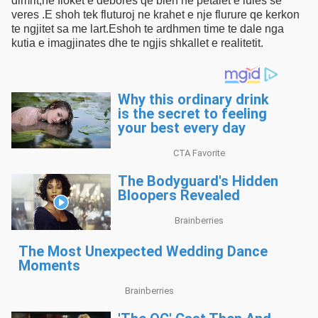
dimrit,ne floket e debores qe bien ne petalet e lules se
veres .E shoh tek fluturoj ne krahet e nje flurure qe kerkon
te ngjitet sa me lart.Eshoh te ardhmen time te dale nga
kutia e imagjinates dhe te ngjis shkallet e realitetit.