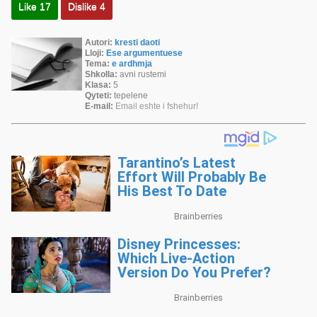
Like
17
Dislike
4
Autori:
kresti daoti
Lloji:
Ese argumentuese
Tema:
e ardhmja
Shkolla:
avni rustemi
Klasa:
5
Qyteti:
tepelene
E-mail:
Email eshte i fshehur!