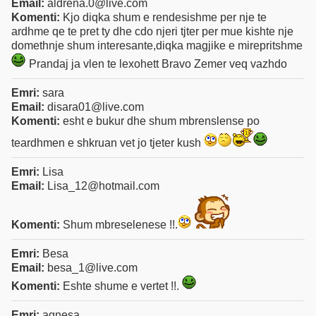
Email:
aldrena.0@live.com
Komenti:
Kjo diqka shum e rendesishme per nje te
ardhme qe te pret ty dhe cdo njeri tjter per mue kishte nje
domethnje shum interesante,diqka magjike e mirepritshme
Prandaj ja vlen te lexohett Bravo Zemer veq vazhdo
Emri:
sara
Email:
disara01@live.com
Komenti:
esht e bukur dhe shum mbrenslense po
teardhmen e shkruan vet jo tjeter kush
Emri:
Lisa
Email:
Lisa_12@hotmail.com
Komenti:
Shum mbreselenese !!.
Emri:
Besa
Email:
besa_1@live.com
Komenti:
Eshte shume e vertet !!.
Emri:
agnesa