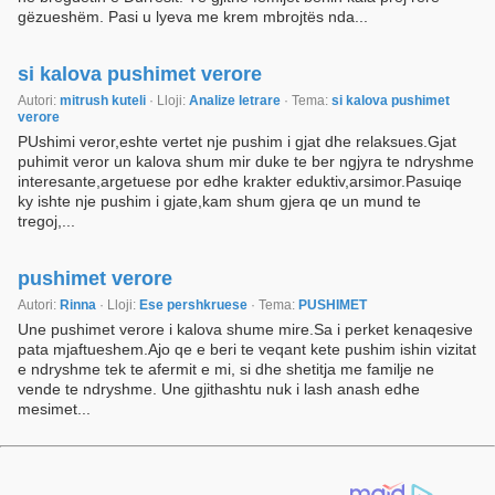
gëzueshëm. Pasi u lyeva me krem mbrojtës nda...
si kalova pushimet verore
Autori:
mitrush kuteli
· Lloji:
Analize letrare
· Tema:
si kalova pushimet
verore
PUshimi veror,eshte vertet nje pushim i gjat dhe relaksues.Gjat
puhimit veror un kalova shum mir duke te ber ngjyra te ndryshme
interesante,argetuese por edhe krakter eduktiv,arsimor.Pasuiqe
ky ishte nje pushim i gjate,kam shum gjera qe un mund te
tregoj,...
pushimet verore
Autori:
Rinna
· Lloji:
Ese pershkruese
· Tema:
PUSHIMET
Une pushimet verore i kalova shume mire.Sa i perket kenaqesive
pata mjaftueshem.Ajo qe e beri te veqant kete pushim ishin vizitat
e ndryshme tek te afermit e mi, si dhe shetitja me familje ne
vende te ndryshme. Une gjithashtu nuk i lash anash edhe
mesimet...