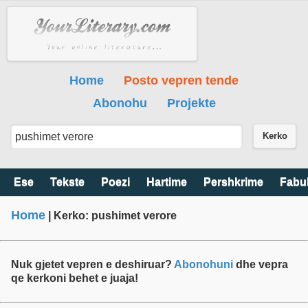
Home
Posto vepren tende
Abonohu
Projekte
Kerko
Ese
Tekste
Poezi
Hartime
Pershkrime
Fabu
Home
| Kerko: pushimet verore
Nuk gjetet vepren e deshiruar?
Abonohuni
dhe vepra
qe kerkoni behet e juaja!