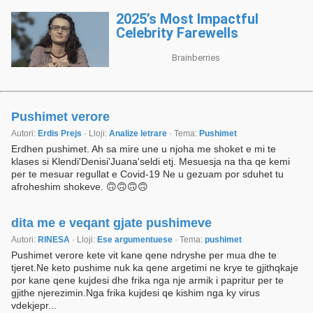
Pushimet verore
Autori:
Erdis Prejs
· Lloji:
Analize letrare
· Tema:
Pushimet
Erdhen pushimet. Ah sa mire une u njoha me shoket e mi te
klases si Klendi'Denisi'Juana'seldi etj. Mesuesja na tha qe kemi
per te mesuar regullat e Covid-19 Ne u gezuam por sduhet tu
afroheshim shokeve. 🙃🙃🙃🙃
dita me e veqant gjate pushimeve
Autori:
RINESA
· Lloji:
Ese argumentuese
· Tema:
pushimet
Pushimet verore kete vit kane qene ndryshe per mua dhe te
tjeret.Ne keto pushime nuk ka qene argetimi ne krye te gjithqkaje
por kane qene kujdesi dhe frika nga nje armik i papritur per te
gjithe njerezimin.Nga frika kujdesi qe kishim nga ky virus
vdekjepr...