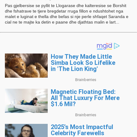
Pas gjelbersise se pyllit te Llogarase dhe kalteresise se Borshit
dhe fshatrave te tjere bregdetar rruga fillon e ndushtohet nga
malet e luginat e thella dhe befas si nje perle shfaqet Saranda e
cial ne te majte ka detin e paane dhe djathtas malin e lart...