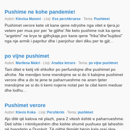
Pushime ne kohe pandemie!
Autori:
Klevisa Manovi
· Lloji:
Ese pershkruese
· Tema:
Pushimet
Pushimet verore kete vit kane qene ndryshe nga vitet e tjera,jo
vetem per mua por per 'te gjithe'.Ne keto pushime nuk ka qene
"argetimi" ne krye te gjithçkaje,por kane qene "frika"dhe"kujdesi"
nga nje armik i papritur dhe i panjohur deri diku per te gjit...
po vijne pushimet
Autori:
Marilena Makri
· Lloji:
Analize letrare
· Tema:
po vijne pushimet
Tani ditet e ketij viti shkollor po perfundojne dhe pushimet po
afrohe .Ne mendjen tone mendojme se si do ti kalojme pushimet
verore dhe a do te jene te paharrueshme ne anen tjeter
mendojme se si do ti kemi nxjerre notat per te cilat kemi meduar
dhe lodhu...
Pushimet verore
Autori:
Klevis Koka
· Lloji:
Pershkrim
· Tema:
pushimet
Ajo ditë që kalova në plazh, para 2 vitesh është e paharrueshme.
Deti ishte i rrëmbyeshëm dhe kishte shumë pushues që laheshin
në bregdetin e Durrësit. Të gjithë fëmijët bënin kala prej rëre