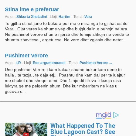
Stina ime e preferuar
Autori:
Shkurta Xheladini
· Lloji:
Hartim
· Tema:
Vera
Te gjitha stinet jane te bukura por me e mira nga te gjithat eshte
Vera . Gjat veres ka shume vap dhe bujqit dalin e punojn ne ara.
Ne pushimet verore shume njerze dhe femije shkojn ne vende te
shumta zbavitesa , argetuese. Ne vere ditet zgjasin dhe netet...
Pushimet Verore
Autori:
I.R
· Lloji:
Ese argumentuese
· Tema:
Pushimet Verore ...
Une pushimet Verore i kam kaluar shume bukur kam qene te
halla , te tezja , te daja etj... Poashtu dhe kam dal per te luajtur
me shoket dhe shoqet e mi. Dhe 1-nje dit fillova ti lexoja disa
lektyra qe me pelqenin shum. Dhe kur mberritem ne klas u
gezova s...