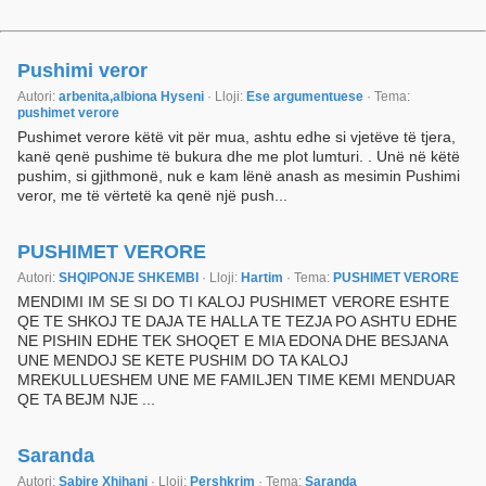
Pushimi veror
Autori:
arbenita,albiona Hyseni
· Lloji:
Ese argumentuese
· Tema:
pushimet verore
Pushimet verore këtë vit për mua, ashtu edhe si vjetëve të tjera,
kanë qenë pushime të bukura dhe me plot lumturi. . Unë në këtë
pushim, si gjithmonë, nuk e kam lënë anash as mesimin Pushimi
veror, me të vërtetë ka qenë një push...
PUSHIMET VERORE
Autori:
SHQIPONJE SHKEMBI
· Lloji:
Hartim
· Tema:
PUSHIMET VERORE
MENDIMI IM SE SI DO TI KALOJ PUSHIMET VERORE ESHTE
QE TE SHKOJ TE DAJA TE HALLA TE TEZJA PO ASHTU EDHE
NE PISHIN EDHE TEK SHOQET E MIA EDONA DHE BESJANA
UNE MENDOJ SE KETE PUSHIM DO TA KALOJ
MREKULLUESHEM UNE ME FAMILJEN TIME KEMI MENDUAR
QE TA BEJM NJE ...
Saranda
Autori:
Sabire Xhihani
· Lloji:
Pershkrim
· Tema:
Saranda