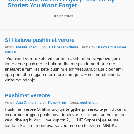
Si i kalova pushimet verore
Autori:
Melisa Thaqi
· Lloji:
Ese pershkruese
· Tema:
Si i kalova pushimet
verore
-Pushimet verore kete vit per mua,ashtu edhe si vjeteve tjera ,
kane qene pushime te bukura dhe me plot lumturi.Une me
anetaret e familjes kete pushim e shfrytezuam,pra,te clodhemi
nga periudha e gjate mesimore dhe qe te kemi mundesine,te
vizitojme ndonje...
Pushimet vereore
Autori:
Ana Xhihani
· Lloji:
Pershkrim
· Tema:
pushime....
Pushimet verore Si fillim uroj qe te gjithe ju njerez te jeni duke ia
kaluar bukur gjate pushimeve tuaja verore...sepse un nuk po ja
kaloj dhe aq bukur.....me kuptoni?,,.....UF Shpresoj qe te me
kuptoni Ne fillim mendova se vera ime do te ishte e MREKUL...