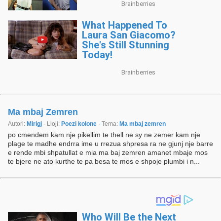
Ma mbaj Zemren
Autori:
Mirigj
· Lloji:
Poezi kolone
· Tema:
Ma mbaj zemren
po cmendem kam nje pikellim te thell ne sy ne zemer kam nje
plage te madhe endrra ime u rrezua shpresa ra ne gjunj nje barre
e rende mbi shpatullat e mia ma baj zemren amanet mbaje mos
te bjere ne ato kurthe te pa besa te mos e shpoje plumbi i n...