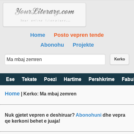
Home
Posto vepren tende
Abonohu
Projekte
Kerko
Ese
Tekste
Poezi
Hartime
Pershkrime
Fabu
Home
| Kerko: Ma mbaj zemren
Nuk gjetet vepren e deshiruar?
Abonohuni
dhe vepra
qe kerkoni behet e juaja!