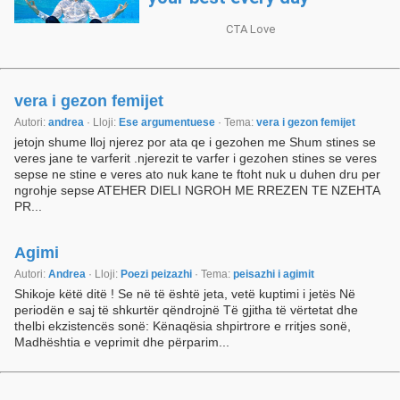
vera i gezon femijet
Autori:
andrea
· Lloji:
Ese argumentuese
· Tema:
vera i gezon femijet
jetojn shume lloj njerez por ata qe i gezohen me Shum stines se
veres jane te varferit .njerezit te varfer i gezohen stines se veres
sepse ne stine e veres ato nuk kane te ftoht nuk u duhen dru per
ngrohje sepse ATEHER DIELI NGROH ME RREZEN TE NZEHTA
PR...
Agimi
Autori:
Andrea
· Lloji:
Poezi peizazhi
· Tema:
peisazhi i agimit
Shikoje këtë ditë ! Se në të është jeta, vetë kuptimi i jetës Në
periodën e saj të shkurtër qëndrojnë Të gjitha të vërtetat dhe
thelbi ekzistencës sonë: Kënaqësia shpirtrore e rritjes sonë,
Madhështia e veprimit dhe përparim...