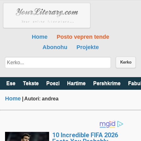
Home
Posto vepren tende
Abonohu
Projekte
Kerko
Ese
Tekste
Poezi
Hartime
Pershkrime
Fabu
Home
| Autori: andrea