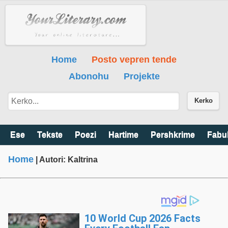
Home
Posto vepren tende
Abonohu
Projekte
Kerko
Ese
Tekste
Poezi
Hartime
Pershkrime
Fabu
Home
| Autori: Kaltrina