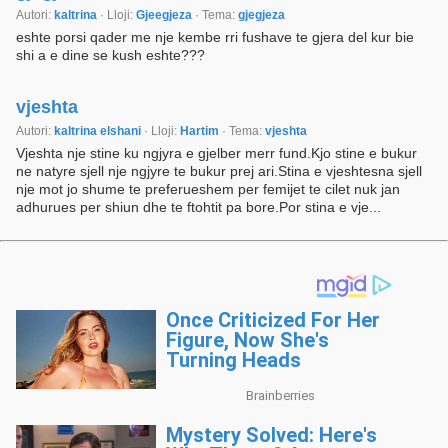
Autori:
kaltrina
· Lloji:
Gjeegjeza
· Tema:
gjegjeza
eshte porsi qader me nje kembe rri fushave te gjera del kur bie
shi a e dine se kush eshte???
vjeshta
Autori:
kaltrina elshani
· Lloji:
Hartim
· Tema:
vjeshta
Vjeshta nje stine ku ngjyra e gjelber merr fund.Kjo stine e bukur
ne natyre sjell nje ngjyre te bukur prej ari.Stina e vjeshtesna sjell
nje mot jo shume te preferueshem per femijet te cilet nuk jan
adhurues per shiun dhe te ftohtit pa bore.Por stina e vje...