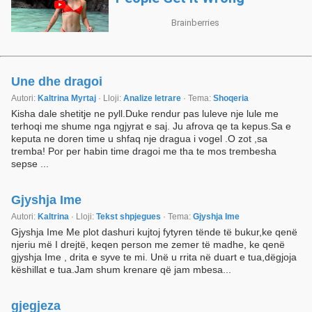
Une dhe dragoi
Autori:
Kaltrina Myrtaj
· Lloji:
Analize letrare
· Tema:
Shoqeria
Kisha dale shetitje ne pyll.Duke rendur pas luleve nje lule me
terhoqi me shume nga ngjyrat e saj. Ju afrova qe ta kepus.Sa e
keputa ne doren time u shfaq nje dragua i vogel .O zot ,sa
tremba! Por per habin time dragoi me tha te mos trembesha
sepse ...
Gjyshja Ime
Autori:
Kaltrina
· Lloji:
Tekst shpjegues
· Tema:
Gjyshja Ime
Gjyshja Ime Me plot dashuri kujtoj fytyren tënde të bukur,ke qenë
njeriu më I drejtë, keqen person me zemer të madhe, ke qenë
gjyshja Ime , drita e syve te mi. Unë u rrita në duart e tua,dëgjoja
këshillat e tua.Jam shum krenare që jam mbesa...
gjegjeza