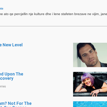
ote
ane ato qe percjellin nje kulture dhe i lene stafeten brezave ne vijim, jan