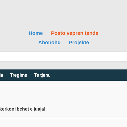
Home
Posto vepren tende
Abonohu
Projekte
la
Tregime
Te tjera
erkoni behet e juaja!