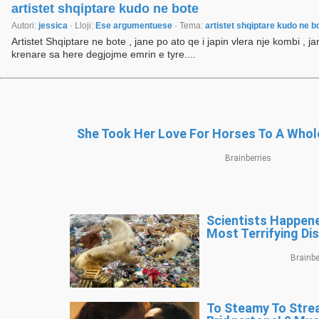
artistet shqiptare kudo ne bote
Autori:
jessica
· Lloji:
Ese argumentuese
· Tema:
artistet shqiptare kudo ne b
Artistet Shqiptare ne bote , jane po ato qe i japin vlera nje kombi , j
krenare sa here degjojme emrin e tyre....