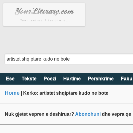
Ese
Tekste
Poezi
Hartime
Pershkrime
Fabu
Home
| Kerko: artistet shqiptare kudo ne bote
Nuk gjetet vepren e deshiruar?
Abonohuni
dhe vepra qe k