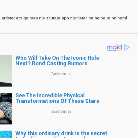
e artistet ato qe mes nje situtate apo nje tjeter na bejne te ndihemi