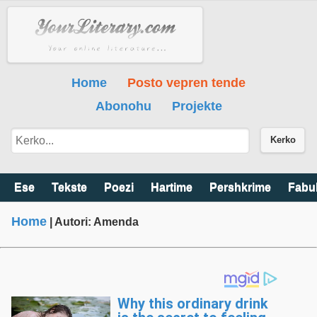
Home
Posto vepren tende
Abonohu
Projekte
Kerko
Ese
Tekste
Poezi
Hartime
Pershkrime
Fabu
Home
| Autori: Amenda