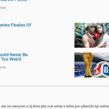
je ate ne menyren e tij.Ama jeta nuk eshte e lehte,por pikerisht kjo eshte