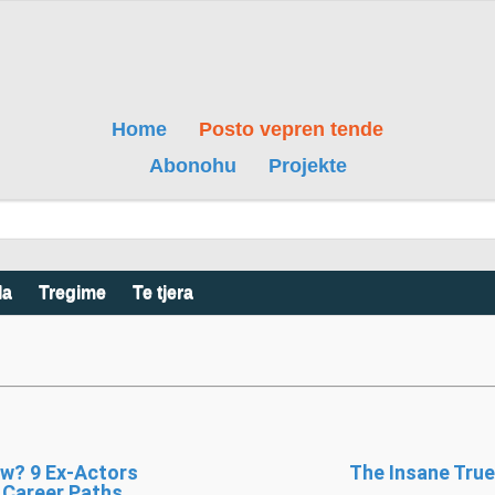
Home
Posto vepren tende
Abonohu
Projekte
la
Tregime
Te tjera