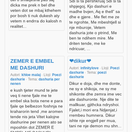
Sdi si ta pershkruaj Sdi si ta
dicka me prek n bel dhe
shpjegoj, Kjo dashuri e
veten dot se mbaj kthehem
madhe bvjen, Aq e thell” sa
por bosh ti nuk dukesh aty
dhe e gjere.. Me flet me ze
vetem n endrra do kalosh n
te ngrohte, Me mbeshtjell si
realitet...
nje mburoje, Vetem
dashuria jote o ptrind, Me
ben te ndihem mire. Me
driten tende, me ke
ndricuar, ...
ZEMER E EMBEL
❤dikur❤
ME DASHURI
Autori:
infinitylove
· Lloji:
Poezi
dashurie
· Tema:
poezi
Autori:
khloe malaj
· Lloji:
Poezi
dashurie
dashurie
· Tema:
dashuria per
Dikur e doja, dhe me donte,
nenen
ne sy e shikoja, ne sy me
e kush tjeter mund te jete
shikonte dhe zemra ime vec
veq ti nene fjale me te
ate dashuronte. Nje dite te
embel ska bota nene e para
mallkuar, gjithcka ndryshoi.
fjale qe belbezon foshnja ne
Fjalet,i mori era Ndjenjat,i
kraharorin tend ,me aromen
rrembeu humnera. Dikur
tende nis jeta Vitet kalojne
ishte nje engjell per mua,
dashurine per nenen ato se
tani ne nje demon mu shn...
mposhtin dot ZEMER E