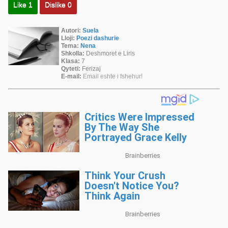
Like
1
Dislike
0
Autori:
Suela
Lloji:
Poezi dashurie
Tema:
Nena
Shkolla:
Deshmoret e Liris
Klasa:
7
Qyteti:
Ferizaj
E-mail:
Email eshte i fshehur!