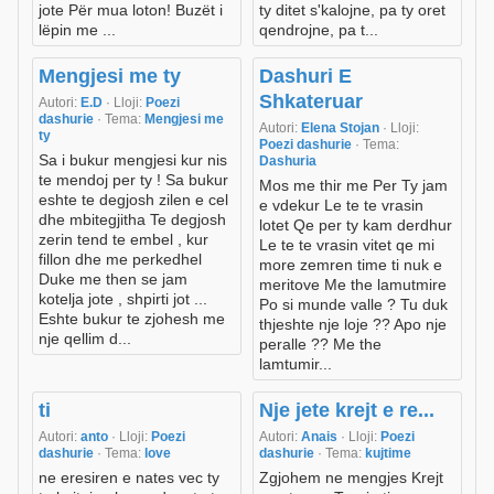
jote Për mua loton! Buzët i
ty ditet s'kalojne, pa ty oret
lëpin me ...
qendrojne, pa t...
Mengjesi me ty
Dashuri E
Shkateruar
Autori:
E.D
· Lloji:
Poezi
dashurie
· Tema:
Mengjesi me
Autori:
Elena Stojan
· Lloji:
ty
Poezi dashurie
· Tema:
Sa i bukur mengjesi kur nis
Dashuria
te mendoj per ty ! Sa bukur
Mos me thir me Per Ty jam
eshte te degjosh zilen e cel
e vdekur Le te te vrasin
dhe mbitegjitha Te degjosh
lotet Qe per ty kam derdhur
zerin tend te embel , kur
Le te te vrasin vitet qe mi
fillon dhe me perkedhel
more zemren time ti nuk e
Duke me then se jam
meritove Me the lamutmire
kotelja jote , shpirti jot ...
Po si munde valle ? Tu duk
Eshte bukur te zjohesh me
thjeshte nje loje ?? Apo nje
nje qellim d...
peralle ?? Me the
lamtumir...
ti
Nje jete krejt e re...
Autori:
anto
· Lloji:
Poezi
Autori:
Anais
· Lloji:
Poezi
dashurie
· Tema:
love
dashurie
· Tema:
kujtime
ne eresiren e nates vec ty
Zgjohem ne mengjes Krejt