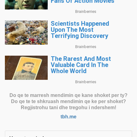
Do qe te marresh mendimin qe kane shoket per ty?
Do qe te te shkruash mendimin qe ke per shoket?
Regjistrohu tani dhe tregohu i ndershem!
tbh.me