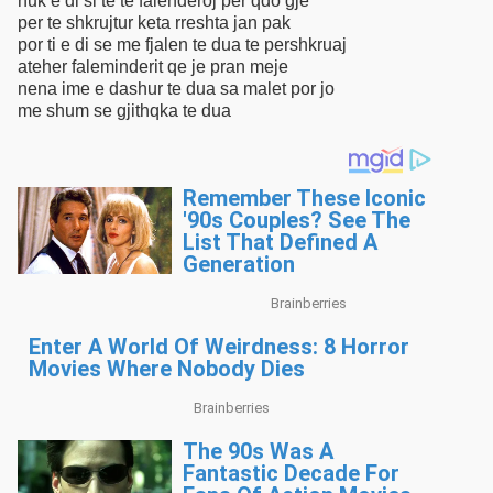
nuk e di si te te falenderoj per qdo gje
per te shkrujtur keta rreshta jan pak
por ti e di se me fjalen te dua te pershkruaj
ateher faleminderit qe je pran meje
nena ime e dashur te dua sa malet por jo
me shum se gjithqka te dua