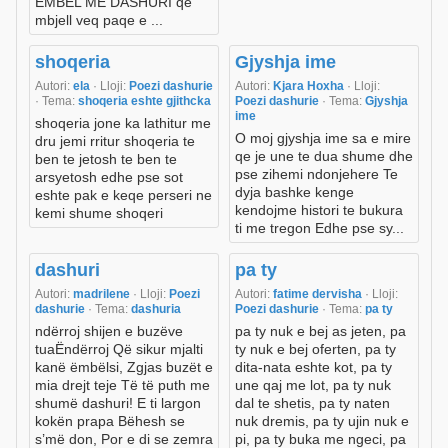
EMBEL ME DASHURI qe
mbjell veq paqe e ...
shoqeria
Gjyshja ime
Autori:
ela
· Lloji:
Poezi dashurie
Autori:
Kjara Hoxha
· Lloji:
· Tema:
shoqeria eshte gjithcka
Poezi dashurie
· Tema:
Gjyshja
ime
shoqeria jone ka lathitur me
O moj gjyshja ime sa e mire
dru jemi rritur shoqeria te
qe je une te dua shume dhe
ben te jetosh te ben te
pse zihemi ndonjehere Te
arsyetosh edhe pse sot
dyja bashke kenge
eshte pak e keqe perseri ne
kendojme histori te bukura
kemi shume shoqeri
ti me tregon Edhe pse sy...
dashuri
pa ty
Autori:
madrilene
· Lloji:
Poezi
Autori:
fatime dervisha
· Lloji:
dashurie
· Tema:
dashuria
Poezi dashurie
· Tema:
pa ty
ndërroj shijen e buzëve
pa ty nuk e bej as jeten, pa
tuaËndërroj Që sikur mjalti
ty nuk e bej oferten, pa ty
kanë ëmbëlsi, Zgjas buzët e
dita-nata eshte kot, pa ty
mia drejt teje Të të puth me
une qaj me lot, pa ty nuk
shumë dashuri! E ti largon
dal te shetis, pa ty naten
kokën prapa Bëhesh se
nuk dremis, pa ty ujin nuk e
s’më don, Por e di se zemra
pi, pa ty buka me ngeci, pa