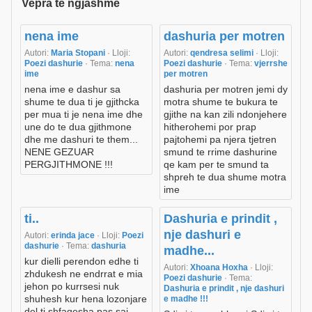
Vepra te ngjashme
nena ime
dashuria per motren
Autori:
Maria Stopani
· Lloji:
Autori:
qendresa selimi
· Lloji:
Poezi dashurie
· Tema:
nena
Poezi dashurie
· Tema:
vjerrshe
ime
per motren
nena ime e dashur sa
dashuria per motren jemi dy
shume te dua ti je gjithcka
motra shume te bukura te
per mua ti je nena ime dhe
gjithe na kan zili ndonjehere
une do te dua gjithmone
hitherohemi por prap
dhe me dashuri te them...
pajtohemi pa njera tjetren
NENE GEZUAR
smund te rrime dashurine
PERGJITHMONE !!!
qe kam per te smund ta
shpreh te dua shume motra
ime
ti..
Dashuria e prindit ,
nje dashuri e
Autori:
erinda jace
· Lloji:
Poezi
dashurie
· Tema:
dashuria
madhe...
kur dielli perendon edhe ti
Autori:
Xhoana Hoxha
· Lloji:
zhdukesh ne endrrat e mia
Poezi dashurie
· Tema:
jehon po kurrsesi nuk
Dashuria e prindit , nje dashuri
shuhesh kur hena lozonjare
e madhe !!!
del ti shfaqesha pas saj