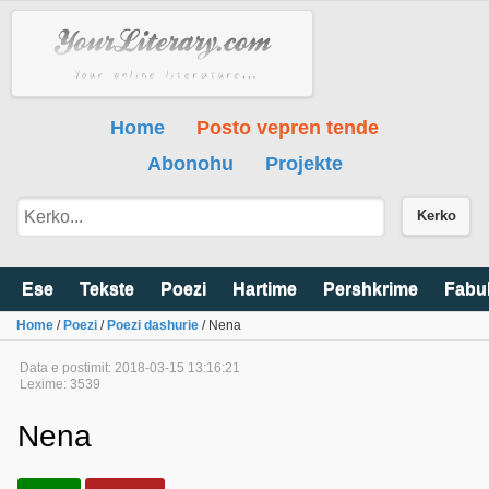
Home
Posto vepren tende
Abonohu
Projekte
Kerko
Ese
Tekste
Poezi
Hartime
Pershkrime
Fabu
Home
/
Poezi
/
Poezi dashurie
/ Nena
Data e postimit: 2018-03-15 13:16:21
Lexime: 3539
Nena