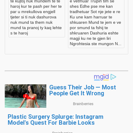
te kujtoj nuk mundem te te
e vetmuar Trupin tim se
haroj kur te pash per her te
shes Edhe pse me kan
par u mrekullova engjell
tradhetuar Sot nje jete e re
tjeter si ti nuk dashurova
Ku une kam harruar te
nuk mund ta them nuk
shkuaren Mund te jem e ve
mund ta pranoj ty kaq lehte
por smund ta fshij te
s te haroj
shkruaren Dashuria eshte
magji ku ne te gjen liri
Ngrohtesia ste mungon N...