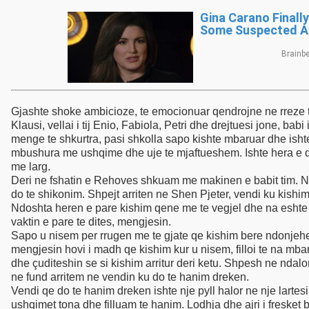
Gjashte shoke ambicioze, te emocionuar qendrojne ne rreze te malit te Gramozit dhe ishin gati per nje aventure te madhe, gati per te kaluar male, fusha, kodra 
Klausi, vellai i tij Enio, Fabiola, Petri dhe drejtuesi jone, bab
menge te shkurtra, pasi shkolla sapo kishte mbaruar dhe ish
mbushura me ushqime dhe uje te mjaftueshem. Ishte hera e dy
me larg.
Deri ne fshatin e Rehoves shkuam me makinen e babit tim. N
do te shikonim. Shpejt arriten ne Shen Pjeter, vendi ku kish
Ndoshta heren e pare kishim qene me te vegjel dhe na eshte
vaktin e pare te dites, mengjesin.
Sapo u nisem per rrugen me te gjate qe kishim bere ndonjehe
mengjesin hovi i madh qe kishim kur u nisem, filloi te na mb
dhe çuditeshin se si kishim arritur deri ketu. Shpesh ne ndalo
ne fund arritem ne vendin ku do te hanim dreken.
Vendi qe do te hanim dreken ishte nje pyll halor ne nje lartes
ushqimet tona dhe filluam te hanim. Lodhja dhe ajri i fresket bene qe ta shijonim shume kete ushqim. Pasi mbaruam se ngreni filluam te luanim me lojrat qe kishim marre me vete. Ne ate