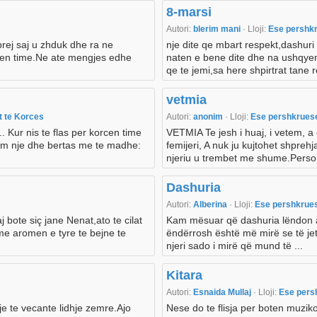
8-marsi
Autori:
blerim mani
· Lloji:
Ese pershk
prej saj u zhduk dhe ra ne
nje dite qe mbart respekt,dashuri
shen time.Ne ate mengjes edhe
naten e bene dite dhe na ushqyen
qe te jemi,sa here shpirtrat tane r
vetmia
t te Korces
Autori:
anonim
· Lloji:
Ese pershkrue
.. Kur nis te flas per korcen time
VETMIA Te jesh i huaj, i vetem, a 
em nje dhe bertas me te madhe:
femijeri, A nuk ju kujtohet shpreh
njeriu u trembet me shume.Persona
Dashuria
Autori:
Alberina
· Lloji:
Ese pershkrue
 bote siç jane Nenat,ato te cilat
Kam mësuar që dashuria lëndon atëh
 me aromen e tyre te bejne te
ëndërrosh është më mirë se të jeto
njeri sado i mirë që mund të ...
Kitara
Autori:
Esnaida Mullaj
· Lloji:
Ese pers
je te vecante lidhje zemre.Ajo
Nese do te flisja per boten muzik