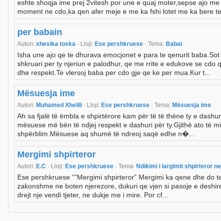
eshte shoqja ime prej 2vitesh por une e quaj moter,sepse ajo m
moment ne cdo,ka qen afer meje e me ka fshi lotet me ka bere te
per babain
Autori:
xhesika toska
· Lloji:
Ese pershkruese
· Tema:
Babai
Isha une ajo qe te dhurava emocjonet e para te qenurit baba.Sot 
shkruari per ty njeriun e palodhur, qe me rrite e edukove se cdo 
dhe respekt.Te vlersoj baba per cdo gje qe ke per mua.Kur t...
Mësuesja ime
Autori:
Muhamed Xhelili
· Lloji:
Ese pershkruese
· Tema:
Mësuesja ime
Ah sa fjalë të ëmbla e shpirtërore kam për të të thëne ty e dashur
mësuese më bën të ndjej respekt e dashuri për ty.Gjithë ato të 
shpërblim.Mësuese aq shumë të ndreoj saqë edhe n�...
Mergimi shpirteror
Autori:
E.C
· Lloji:
Ese pershkruese
· Tema:
Ndikimi i largimit shpirteror 
Ese pershkruese “”Mergimi shpirteror” Mergimi ka qene dhe do te 
zakonshme ne boten njerezore, dukuri qe vjen si pasoje e deshires
drejt nje vendi tjeter, ne dukje me i mire. Por cf...