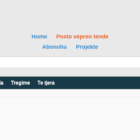
Home
Posto vepren tende
Abonohu
Projekte
la
Tregime
Te tjera