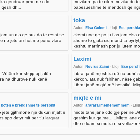
e ka qendruar pran ne cdo
muzikore pa te cilen muzika do te
 qesh dh...
pabesueshme te mendosh qe nga je 
toka
Autori:
Elsa Golemi
· Lloji:
Ese pershk
jam un ajo qe nuk do te resht se
ckemi une qe po ju flas jam elsa
qe ne jete arrihet me pune,vlere
shume te gjata siq mund ta pyrfyt
keshtu marrinash por ju lutem mo
Leximi
Autori:
Nevrus Zaimi
· Lloji:
Ese pers
. Vëtëm kur shqiptoj fjalën
Librat janë mjeshtra që na udhëzo
mira na dhurove nuk kanë
kërkon, ata nuk fshihen, nëse gabo
Librat janë miqtë më besnikë. Miq
miqte e mi
ne boten e brendshme te personit
Autori:
ararararmemememmem
· Lloj
jete gjithmone nje dukuri mjaft e
miqte tane jane cdo gje per ne .A
 apo detyrimit per t’u larguar
qeshim kur qajme......Miqte jane 
dhe i duam si motra e si vellezer.