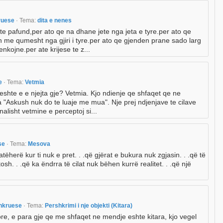
ruese
· Tema:
dita e nenes
 te pafund,per ato qe na dhane jete nga jeta e tyre.per ato qe
 me qumesht nga gjiri i tyre.per ato qe gjenden prane sado larg
enkojne.per ate krijese te z...
se
· Tema:
Vetmia
eshte e e njejta gje? Vetmia. Kjo ndienje qe shfaqet qe ne
ja "Askush nuk do te luaje me mua". Nje prej ndjenjave te cilave
lisht vetmine e perceptoj si...
se
· Tema:
Mesova
erë kur ti nuk e pret. . .që gjërat e bukura nuk zgjasin. . .që të
sh. . .që ka ëndrra të cilat nuk bëhen kurrë realitet. . .që një
hkruese
· Tema:
Pershkrimi i nje objekti (Kitara)
ore, e para gje qe me shfaqet ne mendje eshte kitara, kjo vegel