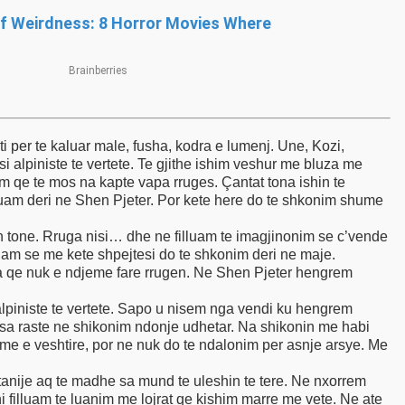
, si alpiniste te vertete. Te gjithe ishim veshur me bluza me
 qe te mos na kapte vapa rruges. Çantat tona ishin te
kuam deri ne Shen Pjeter. Por kete here do te shkonim shume
 tone. Rruga nisi… dhe ne filluam te imagjinonim se c’vende
uam se me kete shpejtesi do te shkonim deri ne maje.
sa qe nuk e ndjeme fare rrugen. Ne Shen Pjeter hengrem
lpiniste te vertete. Sapo u nisem nga vendi ku hengrem
disa raste ne shikonim ndonje udhetar. Na shikonin me habi
hume e veshtire, por ne nuk do te ndalonim per asnje arsye. Me
batanije aq te madhe sa mund te uleshin te tere. Ne nxorrem