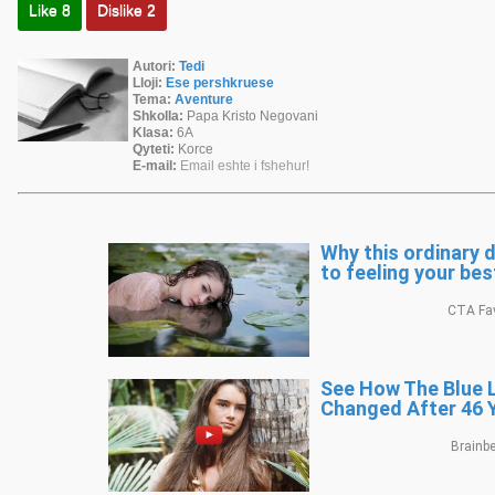
Like
8
Dislike
2
Autori:
Tedi
Lloji:
Ese pershkruese
Tema:
Aventure
Shkolla:
Papa Kristo Negovani
Klasa:
6A
Qyteti:
Korce
E-mail:
Email eshte i fshehur!