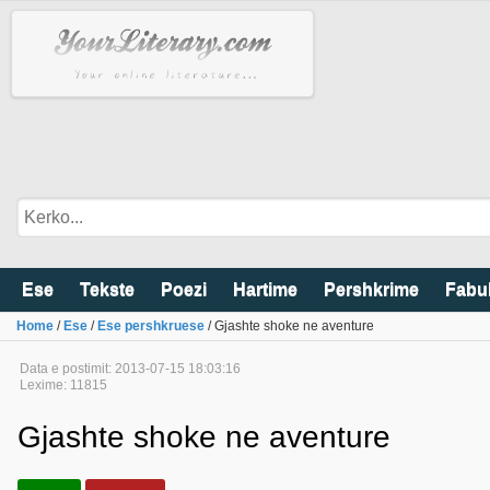
Ese
Tekste
Poezi
Hartime
Pershkrime
Fabu
Home
/
Ese
/
Ese pershkruese
/ Gjashte shoke ne aventure
Data e postimit: 2013-07-15 18:03:16
Lexime: 11815
Gjashte shoke ne aventure