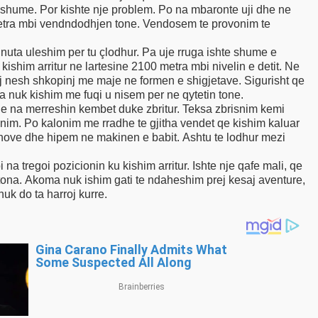
r shume. Por kishte nje problem. Po na mbaronte uji dhe ne
0 metra mbi vendndodhjen tone. Vendosem te provonim te
nuta uleshim per tu çlodhur. Pa uje rruga ishte shume e
ishim arritur ne lartesine 2100 metra mbi nivelin e detit. Ne
rej nesh shkopinj me maje ne formen e shigjetave. Sigurisht qe
sa nuk kishim me fuqi u nisem per ne qytetin tone.
dhe na merreshin kembet duke zbritur. Teksa zbrisnim kemi
nim. Po kalonim me rradhe te gjitha vendet qe kishim kaluar
 tregoi pozicionin ku kishim arritur. Ishte nje qafe mali, qe
ona. Akoma nuk ishim gati te ndaheshim prej kesaj aventure,
jarje qe nuk do ta harroj kurre.