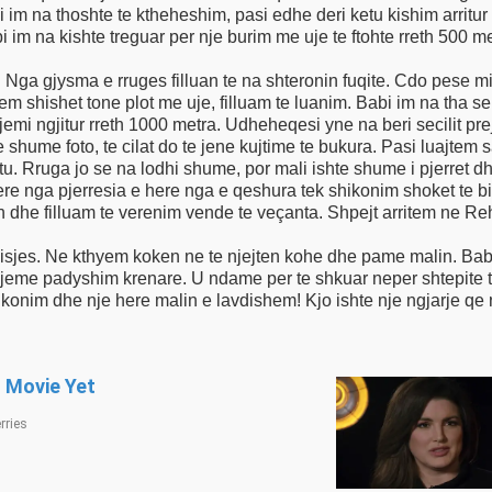
 im na thoshte te ktheheshim, pasi edhe deri ketu kishim arritu
abi im na kishte treguar per nje burim me uje te ftohte rreth 50
 Nga gjysma e rruges filluan te na shteronin fuqite. Cdo pese mi
shishet tone plot me uje, filluam te luanim. Babi im na tha se k
 jemi ngjitur rreth 1000 metra. Udheheqesi yne na beri secilit p
shume foto, te cilat do te jene kujtime te bukura. Pasi luajtem 
tu. Rruga jo se na lodhi shume, por mali ishte shume i pjerret 
e nga pjerresia e here nga e qeshura tek shikonim shoket te bi
Shpejt arritem ne Rehove dhe hipem ne makinen e babit. Ashtu te lodhur mezi
jes. Ne kthyem koken ne te njejten kohe dhe pame malin. Babi na
jeme padyshim krenare. U ndame per te shkuar neper shtepite t
him dhe ecnim mbrapsht vetem qe ta shikonim dhe nje here malin e lavdishem! Kjo ishte nje ng