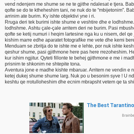
vend ndenjem me shume se ne te gjithe ndalesat e tjera. Babi
qofte se do te ktheheshim tani, ne nuk do te “mbijetonim”. B
arrinim ate burim. Ky ishte objektivi yne i ri.
Rruga deri tek burimi ishte shume e veshtire dhe e lodhshme.
lodhshme. Ashtu çale-çale arritem deri ne burim. Pasi mbushem 
qofte se ketij numuri i heqim lartesine nga ku u nisem, del qe
kishim marre edhe aparatet fotografike me vete dhe kemi bere 
Menduam se zbritja do te ishte me e lehte, por nuk ishte kesh
qeshur shume, pasi gjithmone here pas here rrezoheshim. Her
kur ishim ngjitur. Qyteti fillonte te behej gjithmone e me i madh dhe filluam te verenim vende te veçanta. 
prisnim te shkonim ne shtepite tona.
Aventura jone e madhe kishte mbaruar. Arritem ne vendin e nis
ketej dukej shume shume larg. Nuk po u besonim syve ! U nd
keshtu qe rrotullohes