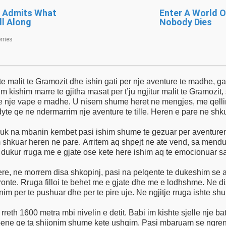
e lumenj. Une, Kozi,
i im kishim marre te gjitha masat per t’ju ngjitur malit te Gramozit
te nje vape e madhe. U nisem shume heret ne mengjes, me qellim
te qe ne ndermarrim nje aventure te tille. Heren e pare ne sh
uk na mbanin kembet pasi ishim shume te gezuar per aventuren
im shkuar heren ne pare. Arritem aq shpejt ne ate vend, sa mend
 dukur rruga me e gjate ose kete here ishim aq te emocionuar 
re, ne morrem disa shkopinj, pasi na pelqente te dukeshim se a
aronte. Rruga filloi te behet me e gjate dhe me e lodhshme. Ne 
nim per te pushuar dhe per te pire uje. Ne ngjitje rruga ishte s
i rreth 1600 metra mbi nivelin e detit. Babi im kishte sjelle nje 