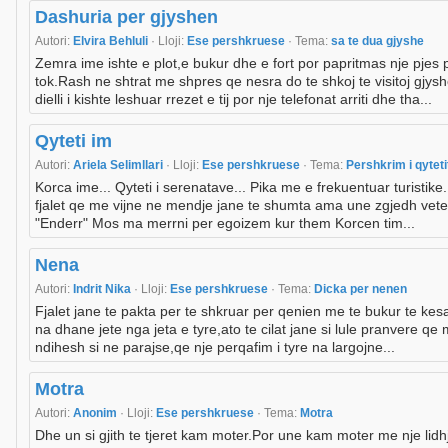
Dashuria per gjyshen
Autori:
Elvira Behluli
· Lloji:
Ese pershkruese
· Tema:
sa te dua gjyshe
Zemra ime ishte e plot,e bukur dhe e fort por papritmas nje pjes 
tok.Rash ne shtrat me shpres qe nesra do te shkoj te visitoj gjy
dielli i kishte leshuar rrezet e tij por nje telefonat arriti dhe tha...
Qyteti im
Autori:
Ariela Selimllari
· Lloji:
Ese pershkruese
· Tema:
Pershkrim i qyteti
Korca ime... Qyteti i serenatave... Pika me e frekuentuar turistike.
fjalet qe me vijne ne mendje jane te shumta ama une zgjedh vet
"Enderr" Mos ma merrni per egoizem kur them Korcen tim...
Nena
Autori:
Indrit Nika
· Lloji:
Ese pershkruese
· Tema:
Dicka per nenen
Fjalet jane te pakta per te shkruar per qenien me te bukur te kesaj
na dhane jete nga jeta e tyre,ato te cilat jane si lule pranvere qe
ndihesh si ne parajse,qe nje perqafim i tyre na largojne...
Motra
Autori:
Anonim
· Lloji:
Ese pershkruese
· Tema:
Motra
Dhe un si gjith te tjeret kam moter.Por une kam moter me nje lidh