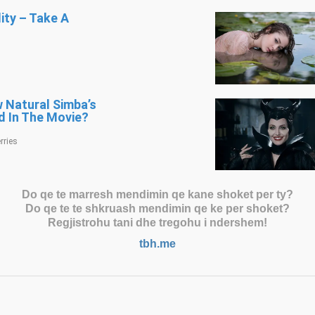
Do qe te marresh mendimin qe kane shoket per ty?
Do qe te te shkruash mendimin qe ke per shoket?
Regjistrohu tani dhe tregohu i ndershem!
tbh.me