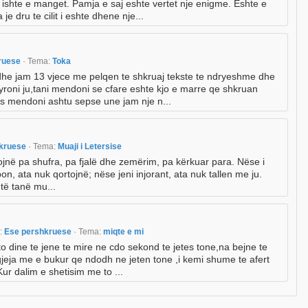
 ishte e manget. Pamja e saj eshte vertet nje enigme. Eshte e
dru te cilit i eshte dhene nje...
ruese
· Tema:
Toka
 dhe jam 13 vjece me pelqen te shkruaj tekste te ndryeshme dhe
yroni ju,tani mendoni se cfare eshte kjo e marre qe shkruan
s mendoni ashtu sepse une jam nje n...
hkruese
· Tema:
Muaji i Letersise
jnë pa shufra, pa fjalë dhe zemërim, pa kërkuar para. Nëse i
n, ata nuk qortojnë; nëse jeni injorant, ata nuk tallen me ju.
të tanë mu...
i:
Ese pershkruese
· Tema:
miqte e mi
to dine te jene te mire ne cdo sekond te jetes tone,na bejne te
gjeja me e bukur qe ndodh ne jeten tone ,i kemi shume te afert
Kur dalim e shetisim me to ...