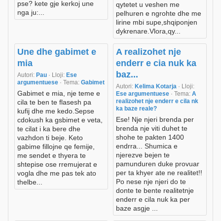
pse? kete gje kerkoj une
qytetet u veshen me
nga ju:...
pelhuren e ngrohte dhe me
lirine mbi supe,shqiponjen
dykrenare.Vlora,qy...
Une dhe gabimet e
A realizohet nje
mia
enderr e cia nuk ka
baz...
Autori:
Pau
· Lloji:
Ese
argumentuese
· Tema:
Gabimet
Autori:
Kelima Kotarja
· Lloji:
Gabimet e mia, nje teme e
Ese argumentuese
· Tema:
A
realizohet nje enderr e cila nk
cila te ben te flasesh pa
ka baze reale?
kufij dhe me kedo.Sepse
Ese! Nje njeri brenda per
cdokush ka gsbimet e veta,
brenda nje viti duhet te
te cilat i ka bere dhe
shohe te pakten 1400
vazhdon ti beje. Keto
endrra... Shumica e
gabime fillojne qe femije,
njerezve bejen te
me sendet e thyera te
pamunduren duke provuar
shtepise ose rremujerat e
per ta khyer ate ne realitet!!
vogla dhe me pas tek ato
Po nese nje njeri do te
thelbe...
donte te bente realitetnje
enderr e cila nuk ka per
baze asgje ...