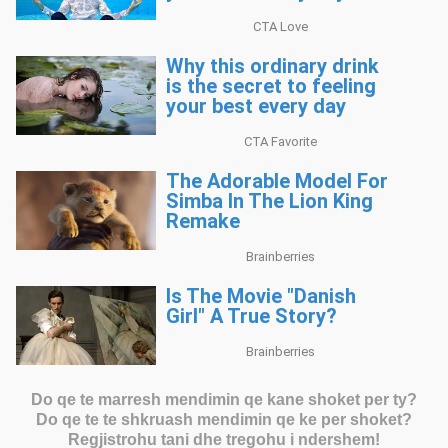
Do qe te marresh mendimin qe kane shoket per ty?
Do qe te te shkruash mendimin qe ke per shoket?
Regjistrohu tani dhe tregohu i ndershem!