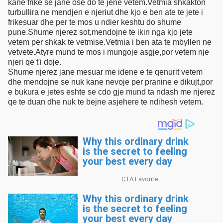
kane frike se jane ose do te jene vetem.Vetmia shkakton
turbullira ne mendjen e njeriut dhe kjo e ben ate te jete i
frikesuar dhe per te mos u ndier keshtu do shume
pune.Shume njerez sot,mendojne te ikin nga kjo jete
vetem per shkak te vetmise.Vetmia i ben ata te mbyllen ne
vetvete.Atyre mund te mos i mungoje asgje,por vetem nje
njeri qe t'i doje.
Shume njerez jane mesuar me idene e te qenurit vetem
dhe mendojne se nuk kane nevoje per pranine e dikujt,por
e bukura e jetes eshte se cdo gje mund ta ndash me njerez
qe te duan dhe nuk te bejne asjehere te ndihesh vetem.