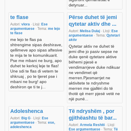
detyruar...
te flase
Përse duhet të jemi
qytetar aktiv dhe ...
Autori:
vlora
· Lloji:
Ese
argumentuese
· Tema:
me lejo
Autori:
Melisa Dulaj
· Lloji:
Ese
te flase
argumentuese
· Tema:
Qytetari
me lejo te flas pa
aktiv
shtrengime sipas deshirave,
Qytetar aktiv ne duhet të
qellimeve apo sipas aftesive
jemi dhe jo pasiv sepse ne
te mija te te komunikuarit.
duke qenë qytetare aktive
Pse me mbani ne burg, apo
bëhemi pjesë e
duhet te kerkoj leje te flas!
vendimarrjeve duke ndikuar
Une sdi te flas di vetem te
ne vendimet që
shkruaj , po te tjeret pse i
merren.Pjesmarrjet ne
mbani ne burg! apo
aktivitete te ndryshme
deshiron qe ti te j...
merren me gjallëri do të
thotë që merr pjesë vetë ne
një punë...
Adoleshenca
Të ndryshëm , por
gjithëashtu të bar...
Autori:
Big G
· Lloji:
Ese
argumentuese
· Tema:
ese,
Autori:
Armela Reshiti
· Lloji:
adoleshenca
Ese argumentuese
· Tema:
Të