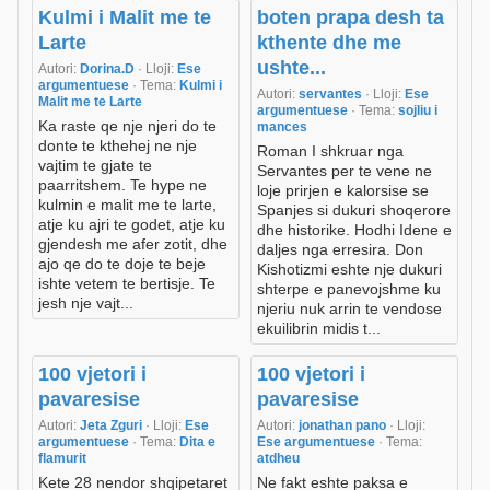
Kulmi i Malit me te
boten prapa desh ta
Larte
kthente dhe me
ushte...
Autori:
Dorina.D
· Lloji:
Ese
argumentuese
· Tema:
Kulmi i
Autori:
servantes
· Lloji:
Ese
Malit me te Larte
argumentuese
· Tema:
sojliu i
Ka raste qe nje njeri do te
mances
donte te kthehej ne nje
Roman I shkruar nga
vajtim te gjate te
Servantes per te vene ne
paarritshem. Te hype ne
loje prirjen e kalorsise se
kulmin e malit me te larte,
Spanjes si dukuri shoqerore
atje ku ajri te godet, atje ku
dhe historike. Hodhi Idene e
gjendesh me afer zotit, dhe
daljes nga erresira. Don
ajo qe do te doje te beje
Kishotizmi eshte nje dukuri
ishte vetem te bertisje. Te
shterpe e panevojshme ku
jesh nje vajt...
njeriu nuk arrin te vendose
ekuilibrin midis t...
100 vjetori i
100 vjetori i
pavaresise
pavaresise
Autori:
Jeta Zguri
· Lloji:
Ese
Autori:
jonathan pano
· Lloji:
argumentuese
· Tema:
Dita e
Ese argumentuese
· Tema:
flamurit
atdheu
Kete 28 nendor shqipetaret
Ne fakt eshte paksa e