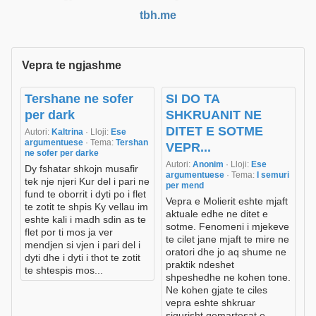
tbh.me
Vepra te ngjashme
Tershane ne sofer
SI DO TA
per dark
SHKRUANIT NE
DITET E SOTME
Autori:
Kaltrina
· Lloji:
Ese
argumentuese
· Tema:
Tershan
VEPR...
ne sofer per darke
Autori:
Anonim
· Lloji:
Ese
Dy fshatar shkojn musafir
argumentuese
· Tema:
I semuri
tek nje njeri Kur del i pari ne
per mend
fund te oborrit i dyti po i flet
Vepra e Molierit eshte mjaft
te zotit te shpis Ky vellau im
aktuale edhe ne ditet e
eshte kali i madh sdin as te
sotme. Fenomeni i mjekeve
flet por ti mos ja ver
te cilet jane mjaft te mire ne
mendjen si vjen i pari del i
oratori dhe jo aq shume ne
dyti dhe i dyti i thot te zotit
praktik ndeshet
te shtespis mos...
shpeshedhe ne kohen tone.
Ne kohen gjate te ciles
vepra eshte shkruar
sigurisht qemartesat e