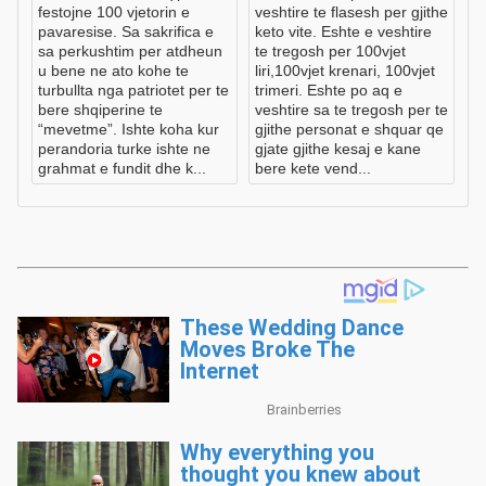
festojne 100 vjetorin e
veshtire te flasesh per gjithe
pavaresise. Sa sakrifica e
keto vite. Eshte e veshtire
sa perkushtim per atdheun
te tregosh per 100vjet
u bene ne ato kohe te
liri,100vjet krenari, 100vjet
turbullta nga patriotet per te
trimeri. Eshte po aq e
bere shqiperine te
veshtire sa te tregosh per te
“mevetme”. Ishte koha kur
gjithe personat e shquar qe
perandoria turke ishte ne
gjate gjithe kesaj e kane
grahmat e fundit dhe k...
bere kete vend...