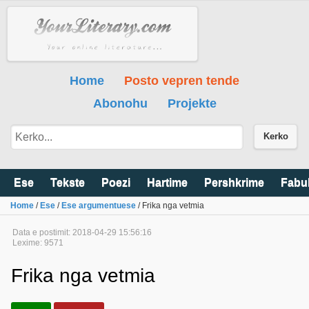
Home
Posto vepren tende
Abonohu
Projekte
Kerko
Ese
Tekste
Poezi
Hartime
Pershkrime
Fabu
Home
/
Ese
/
Ese argumentuese
/ Frika nga vetmia
Data e postimit: 2018-04-29 15:56:16
Lexime: 9571
Frika nga vetmia