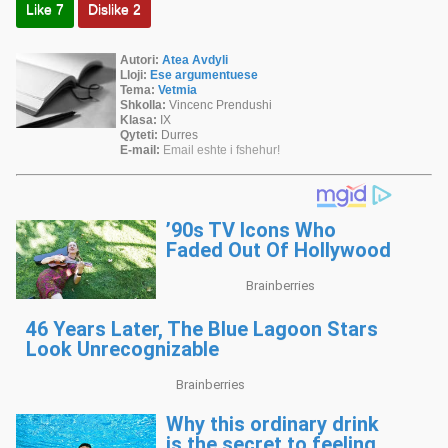
Like
7
Dislike
2
Autori:
Atea Avdyli
Lloji:
Ese argumentuese
Tema:
Vetmia
Shkolla:
Vincenc Prendushi
Klasa:
IX
Qyteti:
Durres
E-mail:
Email eshte i fshehur!