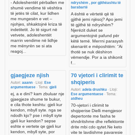
- Adoleshentët përballen me
ndryshëm , por gjithëashtu të
barabartë
shumë vendime të vështira
të jetës të cilat, kur lidhen
A është e vërtetë që të
me mungesën e vet –
gjithë jemi njësoj? Apo jemi
njohjes, shkaktojnë kriza të
të gjithë të ndryshëm?
indetitetit. Jo të sigurt në
Njerëzit duket se
vetvete, adoleshentët
argumentojnë pafund për
marrin vendime në lidhje
këtë temë. Merrni parasysh
me mënyrën se si ata
skenarët e mëposhtëm: “Ai
reagoj...
thotë se nuk dëshiron
vëmendje. Por a ia shikonit
f...
gjaegjeze njish
70 vjetori i clirimit te
shqiperis
Autori:
aaann
· Lloji:
Ese
argumentuese
· Tema:
gjeli
Autori:
adela drushku
· Lloji:
ej, a e dini? kam zbuluar nje
Ese argumentuese
· Tema:
atdheu
gjaegjeze shume te bukur,
e cila thote keshtu: gjeli kur
70-vjetori i clirimit te
kendon, mbyll syte. nga se
shqiperise Dielli mengjesor
ndodh kjo? pse i mbyll syte
depertonte me fasha te
gjeli kur kendon? sepse
shndritshme dhe reflektonte
eshte e vertete qe gjeli kur
drite mbi cdo qytet.Ne keto
kendon, mbyll syte, por
vite te lavdishme pavaresie