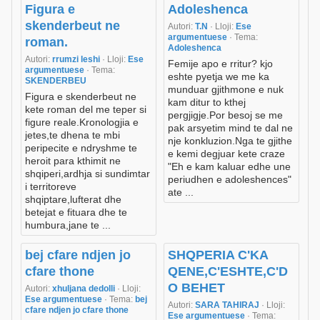
Figura e
Adoleshenca
skenderbeut ne
Autori:
T.N
· Lloji:
Ese
argumentuese
· Tema:
roman.
Adoleshenca
Autori:
rrumzi leshi
· Lloji:
Ese
Femije apo e rritur? kjo
argumentuese
· Tema:
eshte pyetja we me ka
SKENDERBEU
munduar gjithmone e nuk
Figura e skenderbeut ne
kam ditur to kthej
kete roman del me teper si
pergjigje.Por besoj se me
figure reale.Kronologjia e
pak arsyetim mind te dal ne
jetes,te dhena te mbi
nje konkluzion.Nga te gjithe
peripecite e ndryshme te
e kemi degjuar kete craze
heroit para kthimit ne
"Eh e kam kaluar edhe une
shqiperi,ardhja si sundimtar
periudhen e adoleshences"
i territoreve
ate ...
shqiptare,lufterat dhe
betejat e fituara dhe te
humbura,jane te ...
bej cfare ndjen jo
SHQPERIA C'KA
cfare thone
QENE,C'ESHTE,C'D
O BEHET
Autori:
xhuljana dedolli
· Lloji:
Ese argumentuese
· Tema:
bej
Autori:
SARA TAHIRAJ
· Lloji:
cfare ndjen jo cfare thone
Ese argumentuese
· Tema: