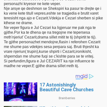
personazhi kryesor ne kete veper.
Nje arsye qe deshmon se Shekspiri ka pasur te drejte qe i
ka vene kete titull vepres,eshte se tragjedia e brutit varet
teresisht nga ajo e Cezarit.Vdekja e Cezari sherben si pike
kthese ne drame.
Ne veper figura e Jul Cezari ka ligjeruar me pak nga te
gjithe.Por ka te dhena qe na tregojne me tepersesa
rreth'njeriut' Cezarit,drama sillet mitit te tij (shpirtit te tij).
Te gjithe personazhet mendojne,flasin i referohen Cezarit
me shume pas vdekjes sesa perpara saj. Bruti thjesht ka
vrare njeriun( trupin),kurse shpirti i Cezarit,ironikisht,
shperndan me shume fuqi se c'kishte para se te vritej.
Si perfundim,figura e Jul CEZARIT ka nje influence te
madhe ne veper.E gjithe drama sillet rreth tij.