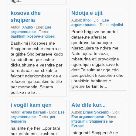
ngja...
kosova dhe
Ndotja e ujit
shqiperia
Autori:
Xhoi
· Lloji:
Ese
argumentuese
· Tema:
mjedisi
Autori:
Xhulio
· Lloji:
Ese
Prane brigjeve ne portet
argumentuese
· Tema:
bashkimi kosove-shqiperi
detare,ne afersi te
qendrave ku banojne
Bashkimi i Kosoves me
njerez,ujera te ndyra me
Shqiperine eshte endrra e
Nate, ujera te zeza,
te gjithe Shqipetareve kudo
mbeturina etj provokojne
ku ndodhen, por eshte
ngordhjen e gjallesave te
dicka shume e veshtire per
detit.Te sulmuar nga cdo
tu realizuar per shkak te
ane,peshqit frikesohen dhe
faktorit nderkombetar qe e
i braktisin habitatet e
refuzon nje bashkim te tille
tyre,ne kerkim te...
per momentin. Situata
politike ne te ...
i vogël kam qen
Ate dite kur...
Autori:
erona bajrami
· Lloji:
Ese
Autori:
Ermal Shkembi
· Lloji:
argumentuese
· Tema:
per
Ese argumentuese
· Tema:
femijerin
Integrimi i Shqiperise ne
Evrope
na ishte nje her ...por tani
Integrimi I Shqiperisë ne
nuk eshte me . kush nuk