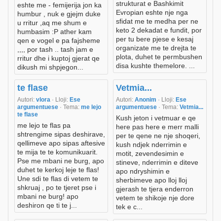
strukturat e Bashkimit
eshte me - femijerija jon ka
Evropian eshte nje nga
humbur , nuk e gjejm duke
sfidat me te medha per ne
u rritur ,aq me shum e
keto 2 dekadat e fundit, por
humbasim :P ather kam
per tu bere pjese e kesaj
qen e vogel e pa fajsheme
organizate me te drejta te
,,,, por tash .. tash jam e
plota, duhet te permbushen
rritur dhe i kuptoj gjerat qe
disa kushte themelore. ...
dikush mi shpjegon...
te flase
Vetmia...
Autori:
vlora
· Lloji:
Ese
Autori:
Anonim
· Lloji:
Ese
argumentuese
· Tema:
me lejo
argumentuese
· Tema:
Vetmia...
te flase
Kush jeton i vetmuar e qe
me lejo te flas pa
here pas here e merr malli
shtrengime sipas deshirave,
per te qene ne nje shoqeri,
qellimeve apo sipas aftesive
kush ndjek nderrimin e
te mija te te komunikuarit.
motit, zevendesimin e
Pse me mbani ne burg, apo
stineve, nderrimin e diteve
duhet te kerkoj leje te flas!
apo ndryshimin e
Une sdi te flas di vetem te
sherbimeve apo lloj lloj
shkruaj , po te tjeret pse i
gjerash te tjera enderron
mbani ne burg! apo
vetem te shikoje nje dore
deshiron qe ti te j...
tek e c...