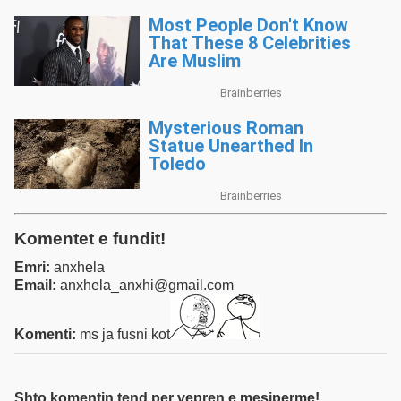
Komentet e fundit!
Emri:
anxhela
Email:
anxhela_anxhi@gmail.com
Komenti:
ms ja fusni kot
Shto komentin tend per vepren e mesiperme!