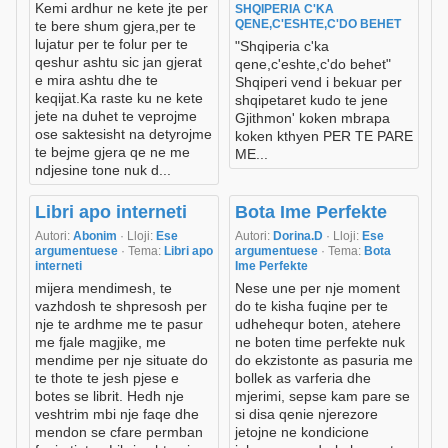
Kemi ardhur ne kete jte per
SHQIPERIA C'KA
QENE,C'ESHTE,C'DO BEHET
te bere shum gjera,per te
lujatur per te folur per te
"Shqiperia c'ka
qeshur ashtu sic jan gjerat
qene,c'eshte,c'do behet"
e mira ashtu dhe te
Shqiperi vend i bekuar per
keqijat.Ka raste ku ne kete
shqipetaret kudo te jene
jete na duhet te veprojme
Gjithmon' koken mbrapa
ose saktesisht na detyrojme
koken kthyen PER TE PARE
te bejme gjera qe ne me
ME...
ndjesine tone nuk d...
Libri apo interneti
Bota Ime Perfekte
Autori:
Abonim
· Lloji:
Ese
Autori:
Dorina.D
· Lloji:
Ese
argumentuese
· Tema:
Libri apo
argumentuese
· Tema:
Bota
interneti
Ime Perfekte
mijera mendimesh, te
Nese une per nje moment
vazhdosh te shpresosh per
do te kisha fuqine per te
nje te ardhme me te pasur
udhehequr boten, atehere
me fjale magjike, me
ne boten time perfekte nuk
mendime per nje situate do
do ekzistonte as pasuria me
te thote te jesh pjese e
bollek as varferia dhe
botes se librit. Hedh nje
mjerimi, sepse kam pare se
veshtrim mbi nje faqe dhe
si disa qenie njerezore
mendon se cfare permban
jetojne ne kondicione