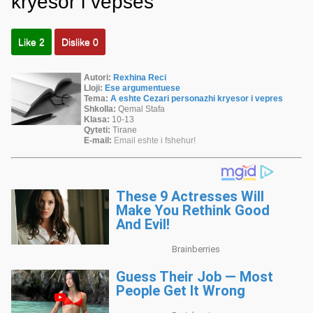
kryesor i vepses
Like
2
Dislike
0
Autori:
Rexhina Reci
Lloji:
Ese argumentuese
Tema:
A eshte Cezari personazhi kryesor i vepres
Shkolla:
Qemal Stafa
Klasa:
10-13
Qyteti:
Tirane
E-mail:
Email eshte i fshehur!