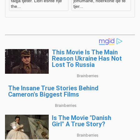
faqja tjeter. Libri eshte nje
johumane, nderkohe qe te
the...
tjer...