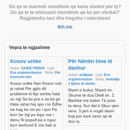
Do qe te marresh mendimin qe kane shoket per ty?
Do qe te te shkruash mendimin qe ke per shoket?
Regjistrohu tani dhe tregohu i ndershem!
tbh.me
Vepra te ngjashme
Kosov unike
Për Nënën time të
dashur
Autori:
SAIDE PNISHI
· Lloji:
Ese argumentuese
· Tema:
Per
Autori:
ardijona
· Lloji:
Ese
kosoven nan
argumentuese
· Tema:
melodija
Kosov unike Nan Kosov nuk
e fjalve të nënës
je rahat Për gjdo dit
Mami e bukur Shpirti im,
probleme ki Kjo serbia hala
Shumë të dua Dielli im. 2.
su ngi Sa ka pre e sa ka gri
Bashkë me babin Të pres
Hala rahat hiq spo rrin Edhe
te dera, Kur del ti Sikur vjen
ne hag ka nis po i qon Pa
vera. 3.jam e vogël skam
kurr far faji po kqyr me i
fuqi por kam zemr që të
denu Ni popull pa e nguc
don ty.
kurr kerkond E me hek si