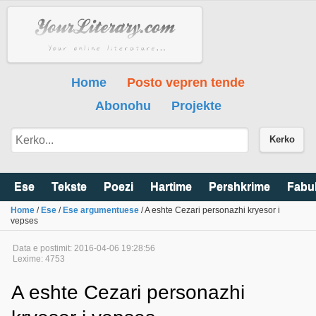
Home
Posto vepren tende
Abonohu
Projekte
Kerko
Ese
Tekste
Poezi
Hartime
Pershkrime
Fabu
Home
/
Ese
/
Ese argumentuese
/ A eshte Cezari personazhi kryesor i
vepses
Data e postimit: 2016-04-06 19:28:56
Lexime: 4753
A eshte Cezari personazhi